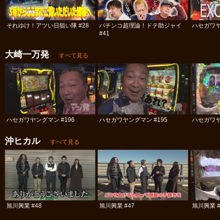
それゆけ！アツい日狙い隊 #28
パチンコ超理論！ドテ助ジャイ
ハセガワヤ
#41
大崎一万発
すべて見る
ハセガワヤングマン #196
ハセガワヤングマン #195
ハセガワヤ
沖ヒカル
すべて見る
旭川興業 #48
旭川興業 #47
旭川興業 #