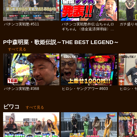
パチンコ実戦塾 #511
パチンコ実戦塾外伝 山ちゃんロ
ガチ盛りキ
ギちゃん 〈借金返済弾球録〉
#113
P中森明菜・歌姫伝説～THE BEST LEGEND～
すべて見る
パチンコ実戦塾 #368
ヒロシ・ヤングアワー #603
ヒロシ・ヤ
ビワコ
すべて見る