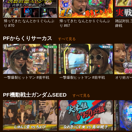
帰ってきた なんとか１ぐらんぷ
帰ってきた なんとか１ぐらんぷ
雑誌対抗 
り #70
り #67
鋒戦
PFからくりサーカス
すべて見る
一撃爆裂ヒットマン #後半戦
一撃爆裂ヒットマン #前半戦
オリ術ガー
PF機動戦士ガンダムSEED
すべて見る