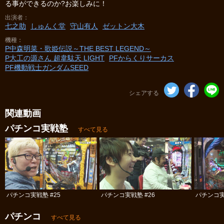
る事ができるのか?お楽しみに！
出演者
七之助
しゅんく堂
守山有人
ゼットン大木
機種
P中森明菜・歌姫伝説～THE BEST LEGEND～
P大工の源さん 超韋駄天 LIGHT
PFからくりサーカス
PF機動戦士ガンダムSEED
シェアする
関連動画
パチンコ実戦塾
すべて見る
パチンコ実戦塾 #25
パチンコ実戦塾 #26
パチンコ実
パチンコ
すべて見る