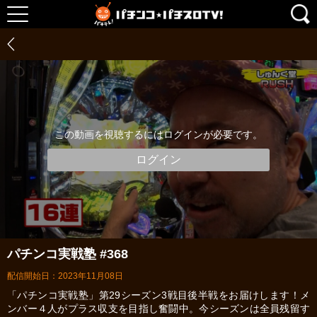
この動画を視聴するにはログインが必要です。
ログイン
パチンコ実戦塾 #368
配信開始日：2023年11月08日
「パチンコ実戦塾」第29シーズン3戦目後半戦をお届けします！メ
ンバー４人がプラス収支を目指し奮闘中。今シーズンは全員残留す