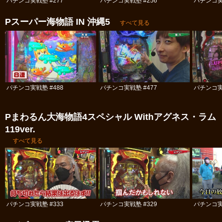
パチンコ実戦塾 #277
パチンコ実戦塾 #256
パチンコ実
Pスーパー海物語 IN 沖縄5
すべて見る
パチンコ実戦塾 #488
パチンコ実戦塾 #477
パチンコ実
Pまわるん大海物語4スペシャル Withアグネス・ラム
119ver.
すべて見る
パチンコ実戦塾 #333
パチンコ実戦塾 #329
パチンコ実