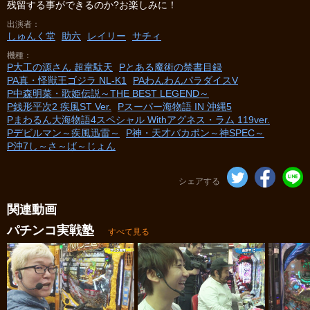
残留する事ができるのか?お楽しみに！
出演者
しゅんく堂
助六
レイリー
サチィ
機種
P大工の源さん 超韋駄天
Pとある魔術の禁書目録
PA真・怪獣王ゴジラ NL‐K1
PAわんわんパラダイスV
P中森明菜・歌姫伝説～THE BEST LEGEND～
P銭形平次2 疾風ST Ver.
Pスーパー海物語 IN 沖縄5
Pまわるん大海物語4スペシャル Withアグネス・ラム 119ver.
Pデビルマン～疾風迅雷～
P神・天才バカボン～神SPEC～
P沖7し～さ～ば～じょん
シェアする
関連動画
パチンコ実戦塾
すべて見る