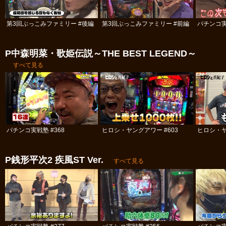
第3回ぶっこみファミリー #後編
第3回ぶっこみファミリー #前編
パチンコ実
P中森明菜・歌姫伝説～THE BEST LEGEND～
すべて見る
パチンコ実戦塾 #368
ヒロシ・ヤングアワー #603
ヒロシ・ヤ
P銭形平次2 疾風ST Ver.
すべて見る