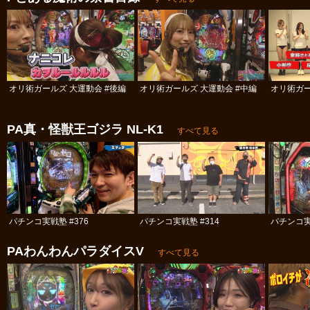
オリ術ガールズ 大運動会 #後編
オリ術ガールズ 大運動会 #中編
オリ術ガー
PA真・怪獣王ゴジラ NL‐K1
すべて見る
パチンコ実戦塾 #376
パチンコ実戦塾 #314
パチンコ実
PAわんわんパラダイスV
すべて見る