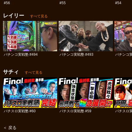
#56
#55
#54
レイリー
すべて見る
パチンコ実戦塾 #494
パチンコ実戦塾 #493
パチンコ実
サチィ
すべて見る
パチスロ実戦塾 #60
パチスロ実戦塾 #59
パチスロ実
＜ 戻る