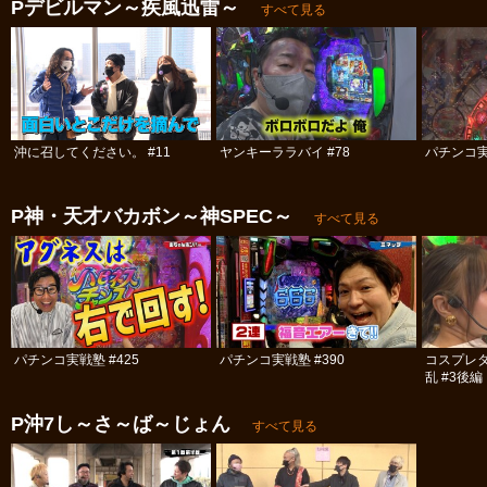
Pデビルマン～疾風迅雷～
すべて見る
沖に召してください。 #11
ヤンキーララバイ #78
パチンコ実
P神・天才バカボン～神SPEC～
すべて見る
パチンコ実戦塾 #425
パチンコ実戦塾 #390
コスプレ
乱 #3後編
P沖7し～さ～ば～じょん
すべて見る