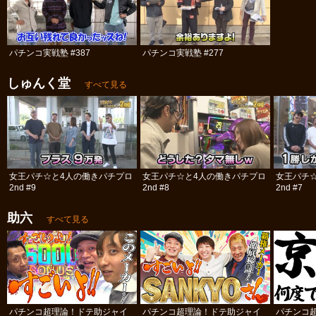
パチンコ実戦塾 #387
パチンコ実戦塾 #277
しゅんく堂
すべて見る
女王パチ☆と4人の働きパチプロ
女王パチ☆と4人の働きパチプロ
女王パチ
2nd #9
2nd #8
2nd #7
助六
すべて見る
パチンコ超理論！ドテ助ジャイ
パチンコ超理論！ドテ助ジャイ
パチンコ