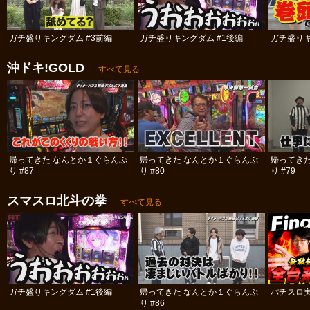
ガチ盛りキングダム #3前編
ガチ盛りキングダム #1後編
ガチ盛りキ
沖ドキ!GOLD
すべて見る
帰ってきた なんとか１ぐらんぷ
帰ってきた なんとか１ぐらんぷ
帰ってき
り #87
り #80
り #79
スマスロ北斗の拳
すべて見る
ガチ盛りキングダム #1後編
帰ってきた なんとか１ぐらんぷ
パチスロ実
り #86