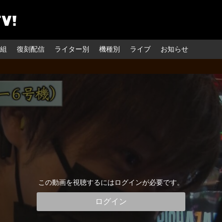
組
復刻配信
ライター別
機種別
ライブ
お知らせ
この動画を視聴するにはログインが必要です。
ログイン