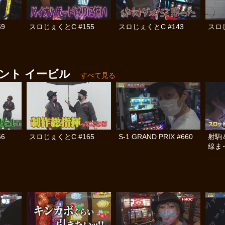
9
スロじぇくとC #155
スロじぇくとC #143
スロじ
ント イービル
すべて見る
6
スロじぇくとC #165
S-1 GRAND PRIX #660
射駒
線ま