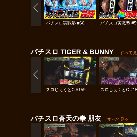
パチスロ実戦塾 #60
パチスロ実戦塾 #5
パチスロ TIGER & BUNNY
すべて見
スロじぇくとC #159
スロじぇくとC #15
パチスロ蒼天の拳 朋友
すべて見る