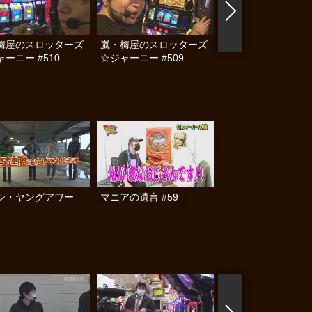
梅屋のスロッターズ
嵐・梅屋のスロッターズ
嵐・梅屋のスロッタ
ーニー #510
☆ジャーニー #509
☆ジャーニー #506
シ・ヤングアワー
マニアの遺言 #59