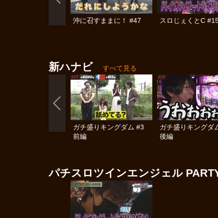
沖に召すままに！ #47
スロじぇくとC #15
新ハナビ
すべて見る
ガチ盛りキングダム #3
ガチ盛りキングダム
前編
後編
パチスロツインエンジェル PART