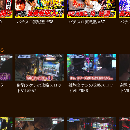
9
パチスロ実戦塾 #58
パチスロ実戦塾 #57
パチ
る
5
射駒タケシの攻略スロッ
射駒タケシの攻略スロッ
射駒
トVII #957
トVII #956
トVII