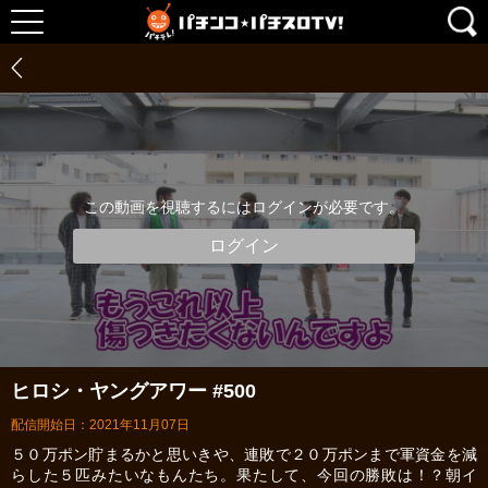
この動画を視聴するにはログインが必要です。
ログイン
ヒロシ・ヤングアワー #500
配信開始日：2021年11月07日
５０万ポン貯まるかと思いきや、連敗で２０万ポンまで軍資金を減
らした５匹みたいなもんたち。果たして、今回の勝敗は！？朝イ