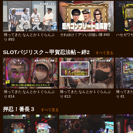
帰ってきた なんとか１ぐらんぷ
それゆけ！アツい日狙い隊 #40
ハセガワヤ
り #93
SLOTバジリスク～甲賀忍法帖～絆2
すべて見る
帰ってきた なんとか１ぐらんぷ
帰ってきた なんとか１ぐらんぷ
帰ってき
り #14
り #13
り #1
押忍！番長３
すべて見る