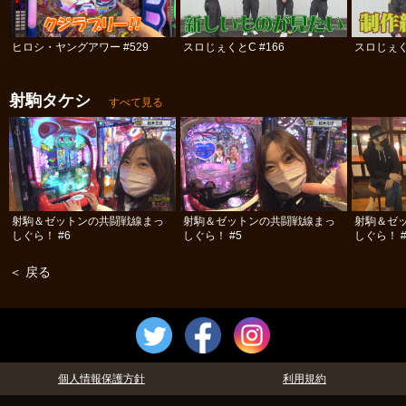
ヒロシ・ヤングアワー #529
スロじぇくとC #166
スロじぇくと
射駒タケシ
すべて見る
射駒＆ゼットンの共闘戦線まっ
射駒＆ゼットンの共闘戦線まっ
射駒＆ゼ
しぐら！ #6
しぐら！ #5
しぐら！ #
＜ 戻る
個人情報保護方針
利用規約