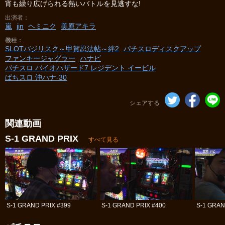
宵も繰り広げられる熱いバトルを見逃すな!
出演者
嵐
jin
ヘミニク
美原アキラ
機種
SLOTバジリスク～甲賀忍法帖～絆2
パチスロディスクアップ
ファンキージャグラー
ハナビ
パチスロ バイオハザード7 レジデント イービル
ぱちスロ 沖ハナ‐30
シェアする
関連動画
S-1 GRAND PRIX
すべて見る
S-1 GRAND PRIX #399
S-1 GRAND PRIX #400
S-1 GRAN