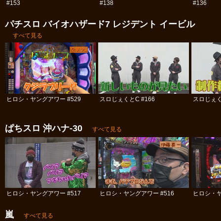
#153
#138
#136
パチスロ バイオハザード7 レジデント イービル
すべて見る
ヒロシ・ヤングアワー #529
スロじぇくとC #166
スロじぇくと
ぱちスロ 沖ハナ‐30
すべて見る
ヒロシ・ヤングアワー #517
ヒロシ・ヤングアワー #516
ヒロシ・ヤ
嵐
すべて見る