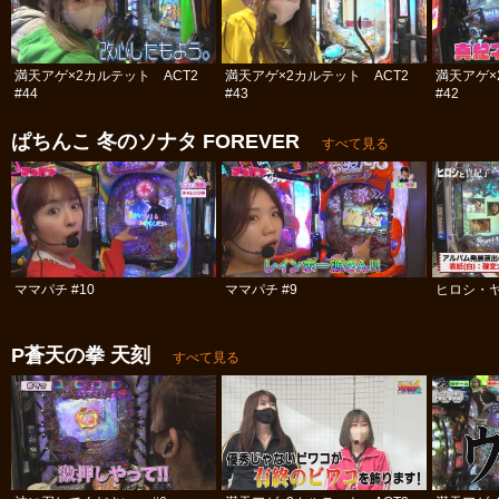
満天アゲ×2カルテット ACT2
満天アゲ×2カルテット ACT2
満天アゲ×
#44
#43
#42
ぱちんこ 冬のソナタ FOREVER
すべて見る
ママパチ #10
ママパチ #9
ヒロシ・ヤ
P蒼天の拳 天刻
すべて見る