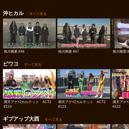
沖ヒカル
すべて見る
旭川興業 #48
旭川興業 #47
旭川興業 #
ビワコ
すべて見る
満天アゲ×2カルテット ACT2
満天アゲ×2カルテット ACT2
満天アゲ×
#124
#123
#122
ギブアップ大西
すべて見る