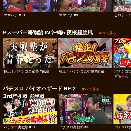
ママパチ #10
ママパチ #9
ヒロシ・ヤ
Pスーパー海物語 IN 沖縄5 夜桜超旋風
すべて見る
極上！パチンコ合宿塾 #後編
極上！パチンコ合宿塾 #前編
パチンコ
ギちゃん 
#79
パチスロ バイオハザード RE:2
すべて見る
パチスロ実戦塾 #31
パチスロ実戦塾 #4
パチスロ実