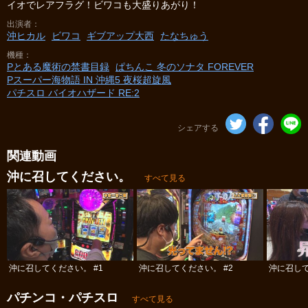
イオでレアフラグ！ビワコも大盛りあがり！
出演者
沖ヒカル
ビワコ
ギブアップ大西
たなちゅう
機種
Pとある魔術の禁書目録
ぱちんこ 冬のソナタ FOREVER
Pスーパー海物語 IN 沖縄5 夜桜超旋風
パチスロ バイオハザード RE:2
シェアする
関連動画
沖に召してください。
すべて見る
沖に召してください。 #1
沖に召してください。 #2
沖に召して
パチンコ・パチスロ
すべて見る