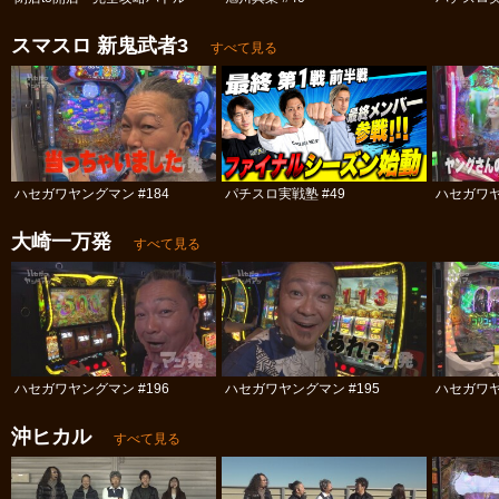
スマスロ 新鬼武者3
すべて見る
ハセガワヤングマン #184
パチスロ実戦塾 #49
ハセガワヤ
大崎一万発
すべて見る
ハセガワヤングマン #196
ハセガワヤングマン #195
ハセガワヤ
沖ヒカル
すべて見る