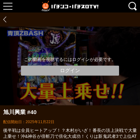
この動画を視聴するにはログインが必要です。
ログイン
旭川興業 #40
配信開始日：2025年11月22日
後半戦は全員ヒートアップ！？木村がいざ！番長の頂上決戦で大量
上乗せ！沖&神谷が倍斬刀で倍化大成功！くりは新鬼武者3で上位AT