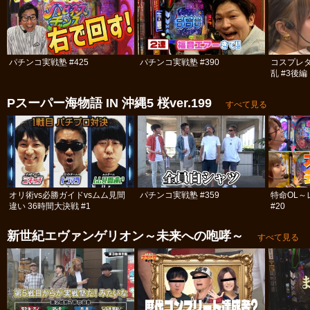
パチンコ実戦塾 #425
パチンコ実戦塾 #390
コスプレ
乱 #3後編
Pスーパー海物語 IN 沖縄5 桜ver.199
すべて見る
オリ術vs必勝ガイドvsムム見間
パチンコ実戦塾 #359
特命OL
違い 36時間大決戦 #1
#20
新世紀エヴァンゲリオン～未来への咆哮～
すべて見る