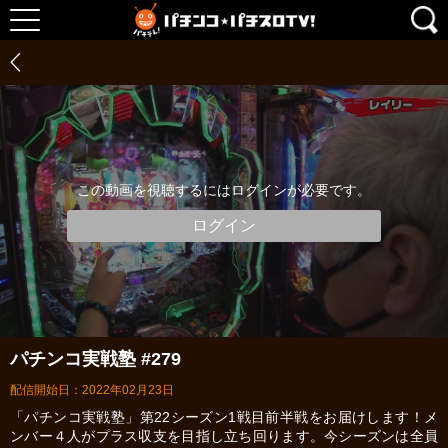
この動画を視聴するにはログインが必要です。
ログイン
パチンコ実戦塾 #279
配信開始日：2022年02月23日
「パチンコ実戦塾」第22シーズン1戦目前半戦をお届けします！メ
ンバー４人がプラス収支を目指し立ち回ります。今シーズンは全員