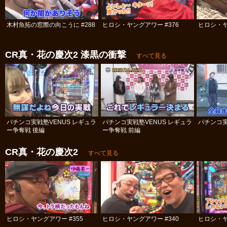
木村魚拓の窓際の向こうに #288
ヒロシ・ヤングアワー #376
ヒロシ・ヤ
CR真・花の慶次2 漆黒の衝撃
すべて見る
パチンコ実戦塾VENUS レギュラ
パチンコ実戦塾VENUS レギュラ
パチンコ実
ー争奪戦 後編
ー争奪戦 前編
CR真・花の慶次2
すべて見る
ヒロシ・ヤングアワー #355
ヒロシ・ヤングアワー #340
ヒロシ・ヤ