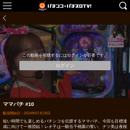
この動画を視聴するにはログインが必要です。
ログイン
ママパチ #10
配信開始日：2024年07月18日
短い時間でも楽しめるパチンコを伝授するママパチ。今回も目標達
成に向けて一致団結！レオ子は一騎当千桃園の誓い、ナツ美は夜桜