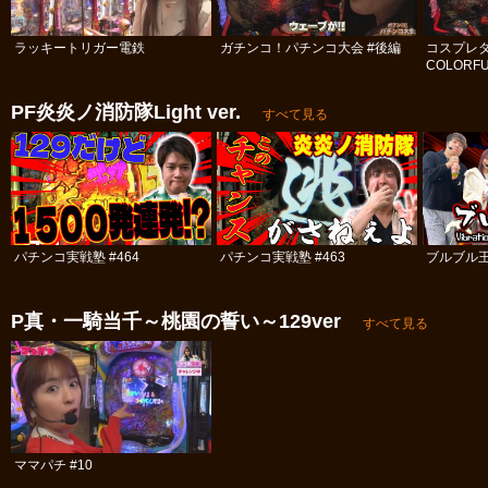
ラッキートリガー電鉄
ガチンコ！パチンコ大会 #後編
コスプレ
COLORFU
PF炎炎ノ消防隊Light ver.
すべて見る
パチンコ実戦塾 #464
パチンコ実戦塾 #463
ブルブル
P真・一騎当千～桃園の誓い～129ver
すべて見る
ママパチ #10