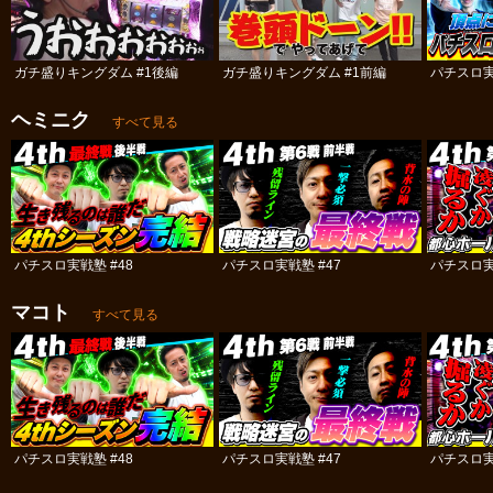
ガチ盛りキングダム #1後編
ガチ盛りキングダム #1前編
パチスロ実
ヘミニク
すべて見る
パチスロ実戦塾 #48
パチスロ実戦塾 #47
パチスロ実
マコト
すべて見る
パチスロ実戦塾 #48
パチスロ実戦塾 #47
パチスロ実