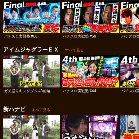
パチスロ実戦塾 #60
パチスロ実戦塾 #59
パチスロ実
アイムジャグラーＥＸ
すべて見る
ガチ盛りキングダム #3前編
パチスロ実戦塾 #44
パチスロ実
新ハナビ
すべて見る