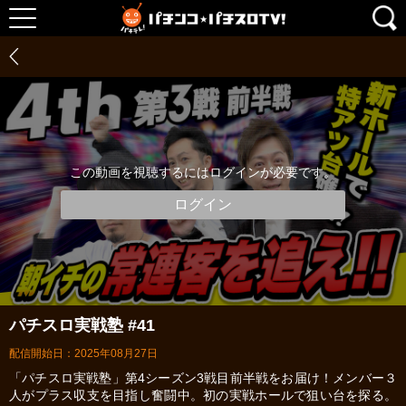
この動画を視聴するにはログインが必要です。
ログイン
パチスロ実戦塾 #41
配信開始日：2025年08月27日
「パチスロ実戦塾」第4シーズン3戦目前半戦をお届け！メンバー３
人がプラス収支を目指し奮闘中。初の実戦ホールで狙い台を探る。