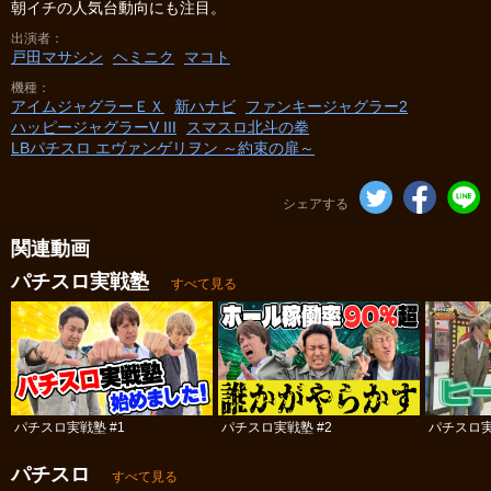
朝イチの人気台動向にも注目。
出演者
戸田マサシン
ヘミニク
マコト
機種
アイムジャグラーＥＸ
新ハナビ
ファンキージャグラー2
ハッピージャグラーV III
スマスロ北斗の拳
LBパチスロ エヴァンゲリヲン ～約束の扉～
シェアする
関連動画
パチスロ実戦塾
すべて見る
パチスロ実戦塾 #1
パチスロ実戦塾 #2
パチスロ実
パチスロ
すべて見る