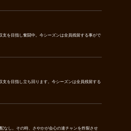
ス収支を目指し奮闘中。今シーズンは全員残留する事がで
ス収支を目指し立ち回ります。今シーズンは全員残留する
配なし。その時、さやかが会心の連チャンを炸裂させ