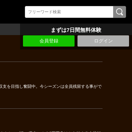
まずは7日間無料体験
会員登録
ログイン
ス収支を目指し奮闘中。今シーズンは全員残留する事がで