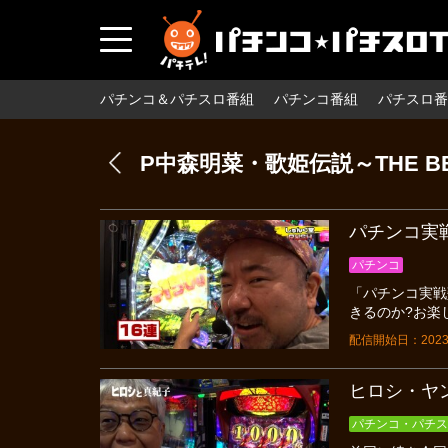
パチンコ＆パチスロ番組
パチンコ番組
パチスロ番
P中森明菜・歌姫伝説～THE BE
パチンコ実戦
パチンコ
「パチンコ実戦
きるのか?お楽
配信開始日：2023
ヒロシ・ヤン
パチンコ・パチス