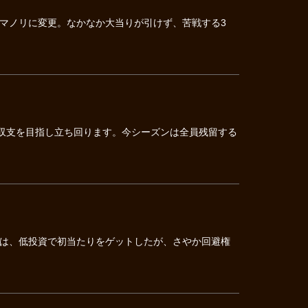
マノリに変更。なかなか大当りが引けず、苦戦する3
ス収支を目指し立ち回ります。今シーズンは全員残留する
は、低投資で初当たりをゲットしたが、さやか回避権