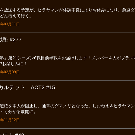
を放送する予定が、ヒラヤマンが体調不良によりお休みになり、急遽ダ
どん増えて行く。
年03月11日
塾 #277
塾」第21シーズン6戦目前半戦をお届けします！メンバー４人がプラ
?お楽しみに！
年02月09日
ルテット ACT2 #15
避権を本人が阻止し、通常のダマノリとなった。しおねえ＆ヒラヤマン
よ～く分かる展開に。
年11月12日