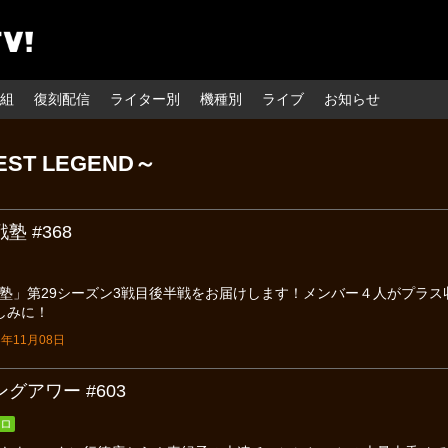
組
復刻配信
ライター別
機種別
ライブ
お知らせ
ST LEGEND～
塾 #368
塾」第29シーズン3戦目後半戦をお届けします！メンバー４人がプラ
しみに！
年11月08日
グアワー #603
ロ