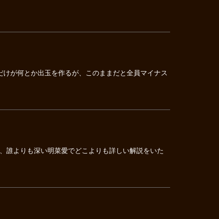
だけが何とか出玉を作るが、このままだと全員マイナス
、誰よりも深い明菜愛でどこよりも詳しい解説をいた