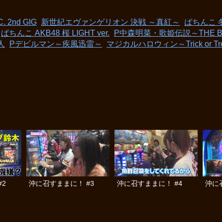
2nd GIG
新世紀エヴァンゲリオン 決戦 ～真紅～
ぱちんこ 
ぱちんこ AKB48 桜 LIGHT ver.
P中森明菜・歌姫伝説～THE BE
人
Pデビルマン～疾風迅雷～
マジカルハロウィン～Trick or Tre
2
沖に召すままに！ #3
沖に召すままに！ #4
沖に