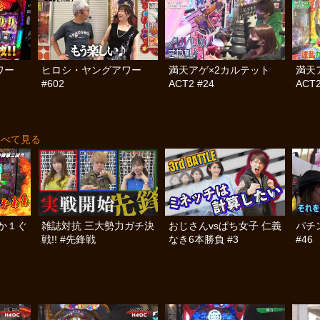
ワー
ヒロシ・ヤングアワー
満天アゲ×2カルテット
満天
#602
ACT2 #24
ACT2
すべて見る
か１ぐ
雑誌対抗 三大勢力ガチ決
おじさんvsぱち女子 仁義
パチ
戦!! #先鋒戦
なき6本勝負 #3
#46