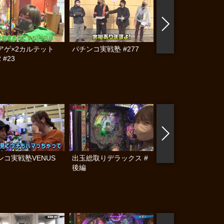
アゲ×2カルテット
パチンコ実戦塾 #277
満天アゲ×2カル
 #23
ACT2 #15
ンコ実戦塾VENUS
出玉総取りデラックス #
出玉総取りデラック
後編
中編