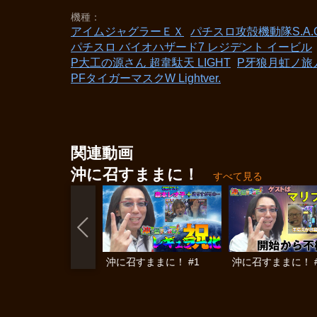
機種
アイムジャグラーＥＸ
パチスロ攻殻機動隊S.A.C. 
パチスロ バイオハザード7 レジデント イービル
P大工の源さん 超韋駄天 LIGHT
P牙狼月虹ノ旅
PFタイガーマスクW Lightver.
関連動画
沖に召すままに！
すべて見る
沖に召すままに！ #1
沖に召すままに！ #