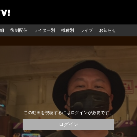
組
復刻配信
ライター別
機種別
ライブ
お知らせ
この動画を視聴するにはログインが必要です。
ログイン