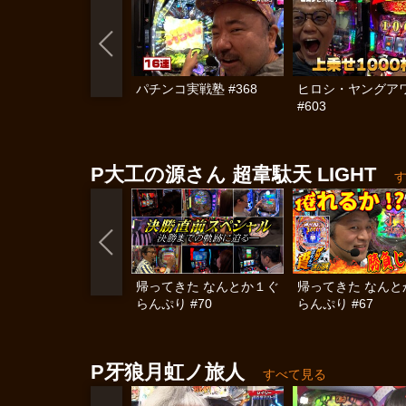
パチンコ実戦塾 #368
ヒロシ・ヤングア
#603
P大工の源さん 超韋駄天 LIGHT
帰ってきた なんとか１ぐ
帰ってきた なんと
らんぷり #70
らんぷり #67
P牙狼月虹ノ旅人
すべて見る