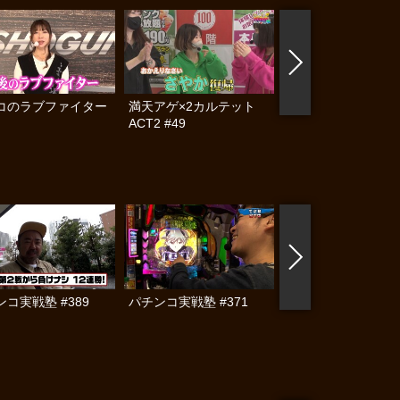
コのラブファイター
満天アゲ×2カルテット
満天アゲ×2カル
ACT2 #49
ACT2 #42
コ実戦塾 #389
パチンコ実戦塾 #371
ハセガワヤングマン
#124