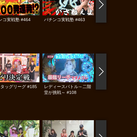
コ実戦塾 #464
パチンコ実戦塾 #463
ママパチ #37
Lタッグリーグ #185
レディースバトル～二階
レディースバトル～
堂が挑戦～ #108
堂が挑戦～ #107