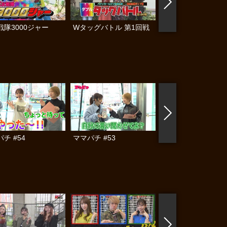
戦隊3000ジャー
Wタッグバトル 第1回戦
満天アゲ×2カル
ACT2 #44
チ #54
ママパチ #53
ママパチ #52