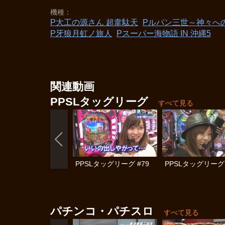
機種
P大工の源さん 超韋駄天
Pルパン三世～神々へ
P牙狼月虹ノ旅人
Pスーパー海物語 IN 沖縄5
関連動画
PPSLタッグリーグ
すべて見る
PPSLタッグリーグ #79
PPSLタッグリーグ 
パチンコ・パチスロ
すべて見る