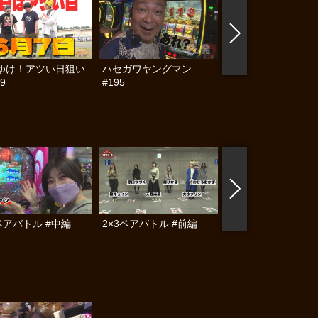
ゆけ！アツい日狙い
ハセガワヤングマン
帰ってきた なんと
9
#195
らんぷり #91
ペアバトル #中編
2×3ペアバトル #前編
オリ術超人タッグ決
#4 後編