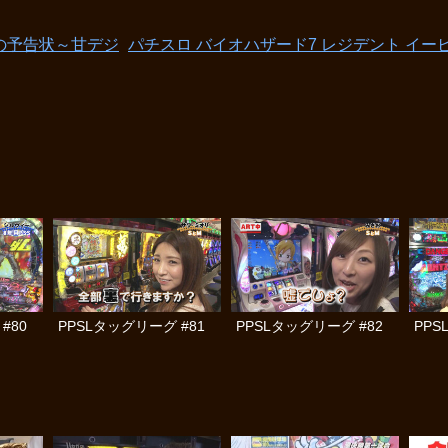
の予告状～甘デジ
パチスロ バイオハザード7 レジデント イー
#80
PPSLタッグリーグ #81
PPSLタッグリーグ #82
PPS