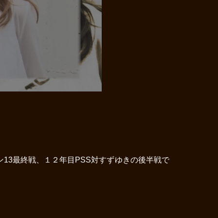
13最終戦、１２年目PSS対すずゆきの後半戦で