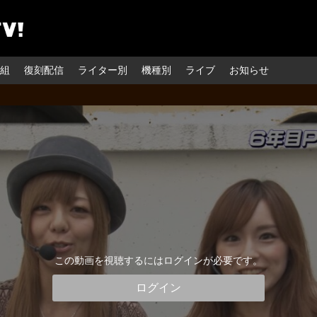
組
復刻配信
ライター別
機種別
ライブ
お知らせ
この動画を視聴するにはログインが必要です。
ログイン