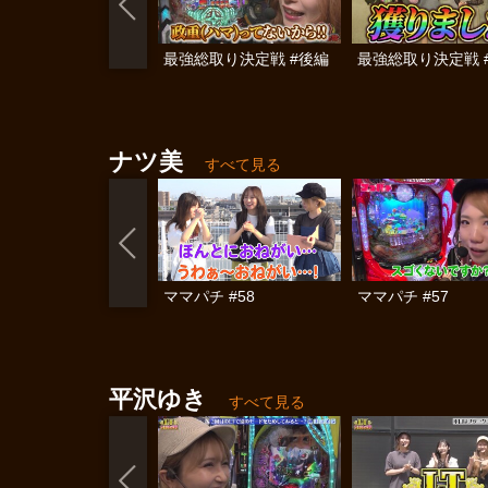
最強総取り決定戦 #後編
最強総取り決定戦 
ナツ美
すべて見る
ママパチ #58
ママパチ #57
平沢ゆき
すべて見る