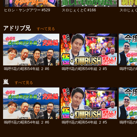
ヒロシ・ヤングアワー #529
スロじぇくとC #166
スロじぇくと
アドリブ兄
すべて見る
嗚呼!!花の昭和54年組 ２ #6
嗚呼!!花の昭和54年組 ２ #5
嗚呼!!花の
嵐
すべて見る
嗚呼!!花の昭和54年組 ２ #6
嗚呼!!花の昭和54年組 ２ #5
嗚呼!!花の