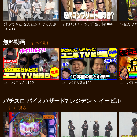
帰ってきた なんとか１ぐらんぷ
それゆけ！アツい日狙い隊 #40
ハセガワヤ
り #93
無料動画
すべて見る
ユニバＴＶ3 #122
ユニバＴＶ3 #121
ユニバＴＶ3
パチスロ バイオハザード7 レジデント イービル
すべて見る