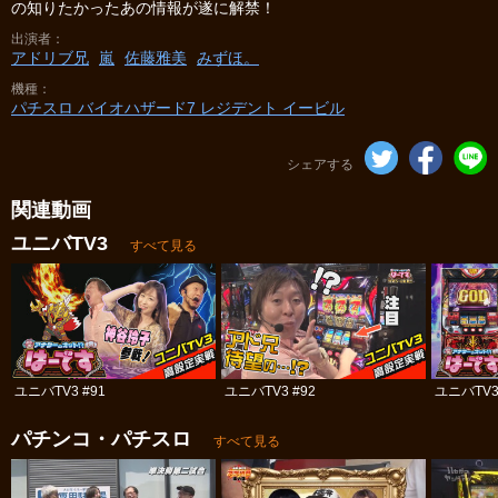
の知りたかったあの情報が遂に解禁！
出演者
アドリブ兄
嵐
佐藤雅美
みずほ。
機種
パチスロ バイオハザード7 レジデント イービル
シェアする
関連動画
ユニバTV3
すべて見る
ユニバTV3 #91
ユニバTV3 #92
ユニバTV3
パチンコ・パチスロ
すべて見る