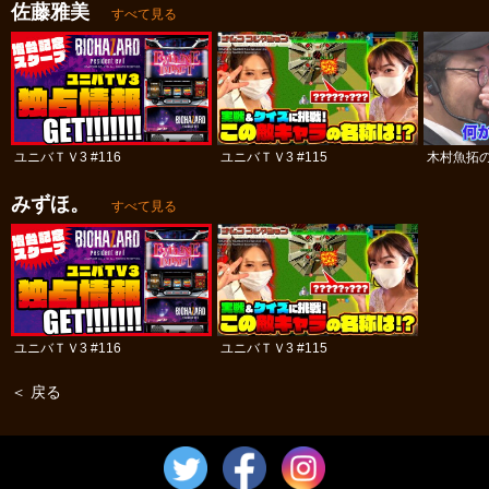
佐藤雅美
すべて見る
ユニバＴＶ3 #116
ユニバＴＶ3 #115
木村魚拓の
みずほ。
すべて見る
ユニバＴＶ3 #116
ユニバＴＶ3 #115
＜ 戻る