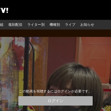
組
復刻配信
ライター別
機種別
ライブ
お知らせ
この動画を視聴するにはログインが必要です。
ログイン