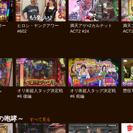
ワー
ヒロシ・ヤングアワー
満天アゲ×2カルテット
満天
#602
ACT2 #24
ACT2
ム
オリ術超人タッグ決定戦
オリ術超人タッグ決定戦
懲役7
#6 後編
#6 前編
の咆哮～
すべて見る