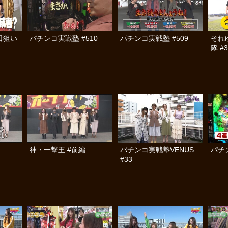
日狙い
パチンコ実戦塾 #510
パチンコ実戦塾 #509
それ
隊 #3
神・一撃王 #前編
パチンコ実戦塾VENUS
パチン
#33