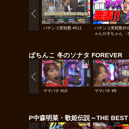
パチンコ実戦塾 #511
パチンコ実戦塾外伝
ゃんロギちゃん 〈
済弾球録〉 #113
ぱちんこ 冬のソナタ FOREVER
ママパチ #10
ママパチ #9
P中森明菜・歌姫伝説～THE BEST 