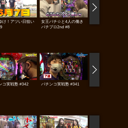
ゆけ！アツい日狙い
女王パチ☆と4人の働き
女王パチ☆と4人の
9
パチプロ2nd #8
パチプロ2nd #7
コ実戦塾 #342
パチンコ実戦塾 #341
パチンコ実戦塾VEN
#22