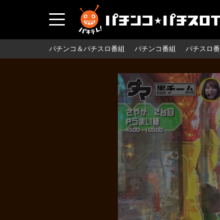
パチンコ＆パチスロ番組
パチンコ番組
パチスロ番