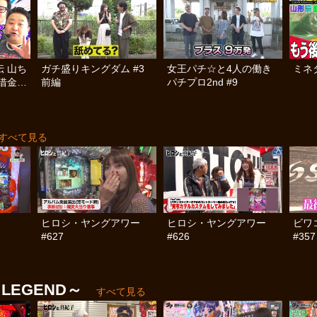
 山ち
ガチ盛りキングダム #3
女王パチ☆と4人の働き
ミネタ
借金返
前編
パチプロ2nd #9
すべて見る
ヒロシ・ヤングアワー
ヒロシ・ヤングアワー
ビワ
#627
#626
#357
LEGEND～
すべて見る