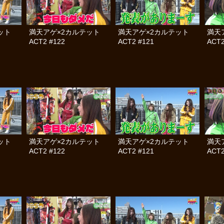
テット
満天アゲ×2カルテット
満天アゲ×2カルテット
満天
ACT2 #122
ACT2 #121
ACT2
テット
満天アゲ×2カルテット
満天アゲ×2カルテット
満天
ACT2 #122
ACT2 #121
ACT2