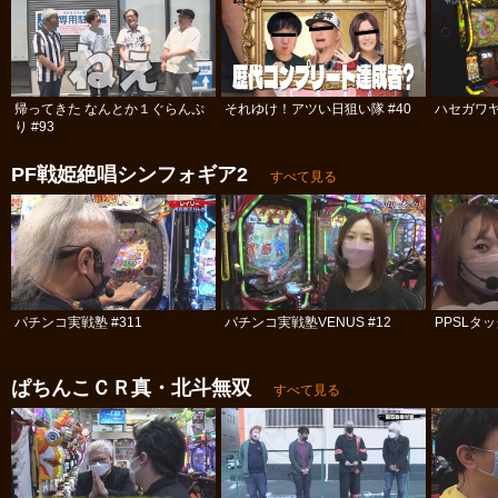
帰ってきた なんとか１ぐらんぷ
それゆけ！アツい日狙い隊 #40
ハセガワヤ
り #93
PF戦姫絶唱シンフォギア2
すべて見る
パチンコ実戦塾 #311
パチンコ実戦塾VENUS #12
PPSLタッ
ぱちんこＣＲ真・北斗無双
すべて見る