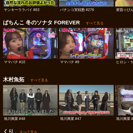
ヤンキーララバイ #63
パチンコ実戦塾 #276
黄昏☆びん
ぱちんこ 冬のソナタ FOREVER
すべて見る
ママパチ #10
ママパチ #9
ヒロシ・ヤ
木村魚拓
すべて見る
旭川興業 #48
旭川興業 #47
旭川興業 #
くり
すべて見る