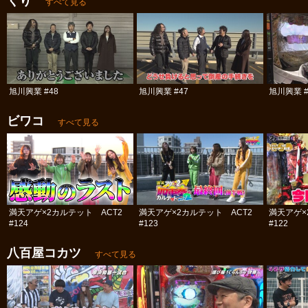
くり
すべて見る
旭川興業 #48
旭川興業 #47
旭川興業 #
ビワコ
すべて見る
満天アゲ×2カルテット ACT2
満天アゲ×2カルテット ACT2
満天アゲ×
#124
#123
#122
八百屋コカツ
すべて見る