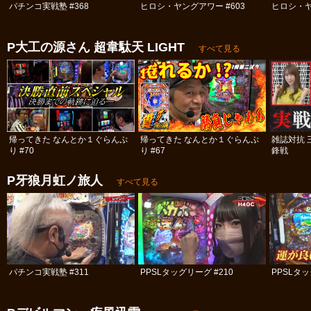
パチンコ実戦塾 #368
ヒロシ・ヤングアワー #603
ヒロシ・ヤ
P大工の源さん 超韋駄天 LIGHT
すべて見る
帰ってきた なんとか１ぐらんぷ
帰ってきた なんとか１ぐらんぷ
雑誌対抗 
り #70
り #67
鋒戦
P牙狼月虹ノ旅人
すべて見る
パチンコ実戦塾 #311
PPSLタッグリーグ #210
PPSLタッ