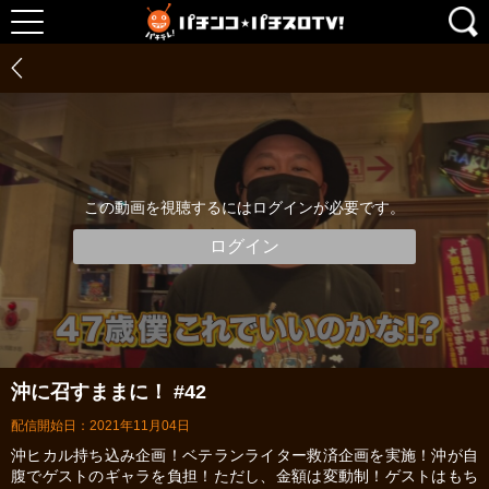
この動画を視聴するにはログインが必要です。
ログイン
沖に召すままに！ #42
配信開始日：2021年11月04日
沖ヒカル持ち込み企画！ベテランライター救済企画を実施！沖が自
腹でゲストのギャラを負担！ただし、金額は変動制！ゲストはもち