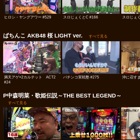
ヒロシ・ヤングアワー #529
スロじぇくとC #166
スロじぇくと
ぱちんこ AKB48 桜 LIGHT ver.
すべて見る
満天アゲ×2カルテット ACT2
パチンコ実戦塾 #275
沖に召すま
#24
P中森明菜・歌姫伝説～THE BEST LEGEND～
すべて見る