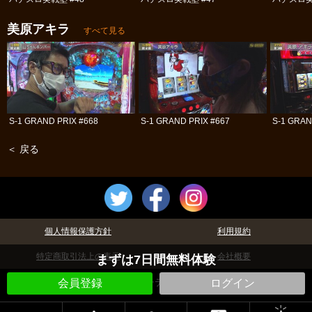
美原アキラ
すべて見る
S-1 GRAND PRIX #668
S-1 GRAND PRIX #667
S-1 GRAN
＜ 戻る
個人情報保護方針
利用規約
特定商取引法上の表示
会社概要
まずは7日間無料体験
©パチテレ！
会員登録
ログイン