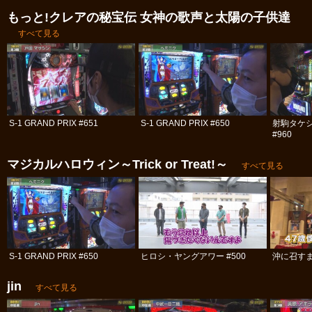
もっと!クレアの秘宝伝 女神の歌声と太陽の子供達
すべて見る
S-1 GRAND PRIX #651
S-1 GRAND PRIX #650
射駒タケシ
#960
マジカルハロウィン～Trick or Treat!～
すべて見る
S-1 GRAND PRIX #650
ヒロシ・ヤングアワー #500
沖に召すま
jin
すべて見る