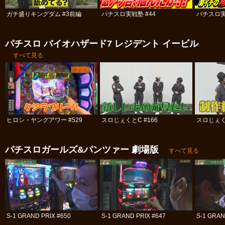
ガチ盛りキングダム #3前編
パチスロ実戦塾 #44
パチスロ実
パチスロ バイオハザード7 レジデント イービル
すべて見る
ヒロシ・ヤングアワー #529
スロじぇくとC #166
スロじぇくと
パチスロガールズ&パンツァー 劇場版
すべて見る
S-1 GRAND PRIX #650
S-1 GRAND PRIX #647
S-1 GRAN