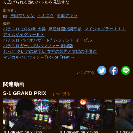
り広げられる熱いバトルを見逃すな!
出演者
jin
戸田マサシン
ヘミニク
美原アキラ
機種
パチスロ北斗の拳 天昇
麻雀格闘倶楽部参
マイジャグラーＩＩＩ
アイムジャグラーＥＸ
パチスロ バイオハザード7 レジデント イービル
パチスロガールズ&パンツァー 劇場版
もっと!クレアの秘宝伝 女神の歌声と太陽の子供達
マジカルハロウィン～Trick or Treat!～
シェアする
関連動画
S-1 GRAND PRIX
すべて見る
S-1 GRAND PRIX #399
S-1 GRAND PRIX #400
S-1 GRAN