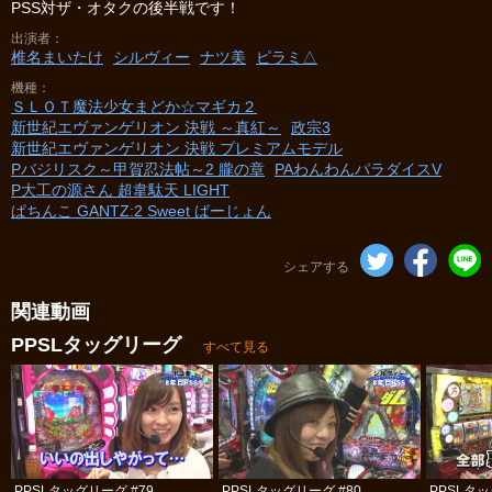
PSS対ザ・オタクの後半戦です！
出演者
椎名まいたけ
シルヴィー
ナツ美
ピラミ△
機種
ＳＬＯＴ魔法少女まどか☆マギカ２
新世紀エヴァンゲリオン 決戦 ～真紅～
政宗3
新世紀エヴァンゲリオン 決戦 プレミアムモデル
Pバジリスク～甲賀忍法帖～2 朧の章
PAわんわんパラダイスV
P大工の源さん 超韋駄天 LIGHT
ぱちんこ GANTZ:2 Sweet ばーじょん
シェアする
関連動画
PPSLタッグリーグ
すべて見る
PPSLタッグリーグ #79
PPSLタッグリーグ #80
PPSLタッ