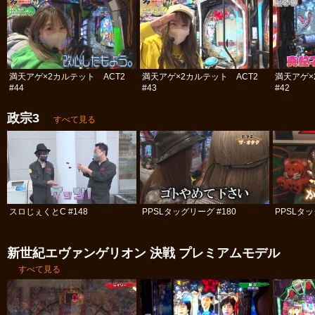
満天アゲ×2カルテット ACT2
満天アゲ×2カルテット ACT2
満天アゲ×
#44
#43
#42
政宗3
すべて見る
スロじぇくとC #148
PPSLタッグリーグ #180
PPSLタッ
新世紀エヴァンゲリオン 決戦 プレミアムモデル
すべて見る