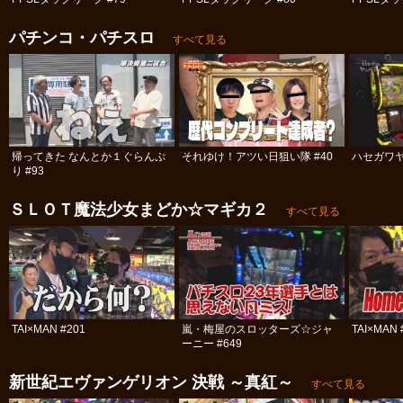
パチンコ・パチスロ
すべて見る
帰ってきた なんとか１ぐらんぷ
それゆけ！アツい日狙い隊 #40
ハセガワヤ
り #93
ＳＬＯＴ魔法少女まどか☆マギカ２
すべて見る
TAI×MAN #201
嵐・梅屋のスロッターズ☆ジャ
TAI×MAN 
ーニー #649
新世紀エヴァンゲリオン 決戦 ～真紅～
すべて見る