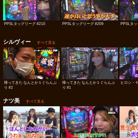
PPSLタッグリーグ #210
PPSLタッグリーグ #209
PPSLタッ
シルヴィー
すべて見る
帰ってきた なんとか１ぐらんぷ
帰ってきた なんとか１ぐらんぷ
ヒロシ・ヤ
り #2
り #1
ナツ美
すべて見る