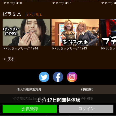
ママパチ #58
ママパチ #57
ママパチ #
ピラミ△
すべて見る
PPSLタッグリーグ #244
PPSLタッグリーグ #243
PPSLタッ
＜ 戻る
個人情報保護方針
利用規約
特定商取引法上の表示
会社概要
まずは7日間無料体験
©パチテレ！
会員登録
ログイン