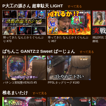
P大工の源さん 超韋駄天 LIGHT
すべて見る
帰ってきた なんとか１ぐらんぷ
帰ってきた なんとか１ぐらんぷ
雑誌対抗 
り #70
り #67
鋒戦
ぱちんこ GANTZ:2 Sweet ばーじょん
すべて見る
パチンコ実戦塾VENUS #5
PPSLタッグリーグ #180
椎名まいたけ
すべて見る