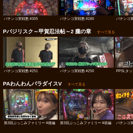
パチンコ実戦塾 #305
パチンコ実戦塾 #280
パチンコ実
Pバジリスク～甲賀忍法帖～2 朧の章
すべて見る
パチンコ実戦塾 #251
パチンコ実戦塾 #250
PPSLタッ
PAわんわんパラダイスV
すべて見る
第3回ぶっこみファミリー #後編
第3回ぶっこみファミリー #前編
パチンコ実