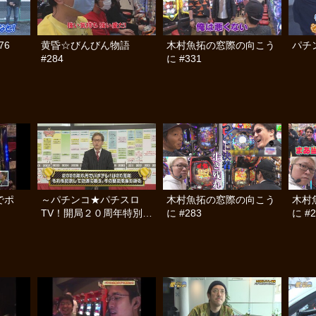
76
黄昏☆びんびん物語
木村魚拓の窓際の向こう
パチン
#284
に #331
でポ
～パチンコ★パチスロ
木村魚拓の窓際の向こう
木村
TV！開局２０周年特別企
に #283
に #2
画～栄光のパチテレ！ヒ
ストリー #1