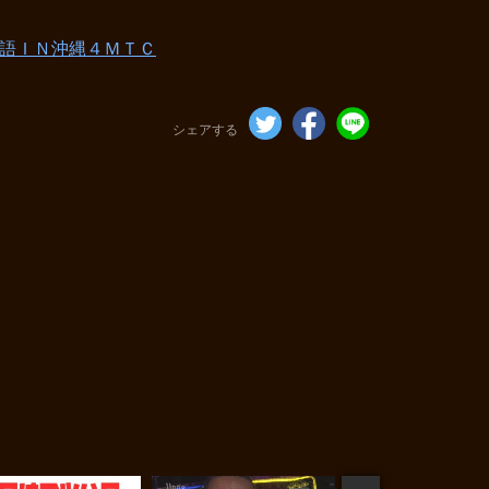
語ＩＮ沖縄４ＭＴＣ
シェアする