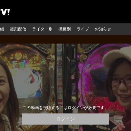
組
復刻配信
ライター別
機種別
ライブ
お知らせ
この動画を視聴するにはログインが必要です。
ログイン