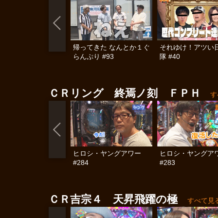
帰ってきた なんとか１ぐ
それゆけ！アツい
らんぷり #93
隊 #40
ＣＲリング 終焉ノ刻 ＦＰＨ
す
ヒロシ・ヤングアワー
ヒロシ・ヤングア
#284
#283
ＣＲ吉宗４ 天昇飛躍の極
すべて見