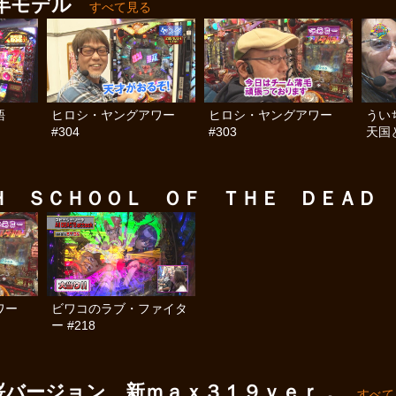
年モデル
すべて見る
語
ヒロシ・ヤングアワー
ヒロシ・ヤングアワー
うい
#304
#303
天国と
Ｈ ＳＣＨＯＯＬ ＯＦ ＴＨＥ ＤＥＡＤ 
ワー
ビワコのラブ・ファイタ
ー #218
桜バージョン 新ｍａｘ３１９ｖｅｒ．
すべて