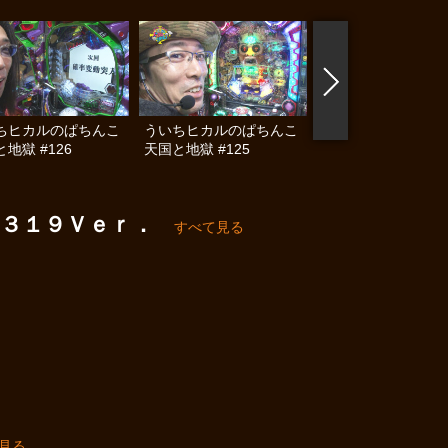
ちヒカルのぱちんこ
ういちヒカルのぱちんこ
パチってる場合です
地獄 #126
天国と地獄 #125
#107
３１９Ｖｅｒ．
すべて見る
見る