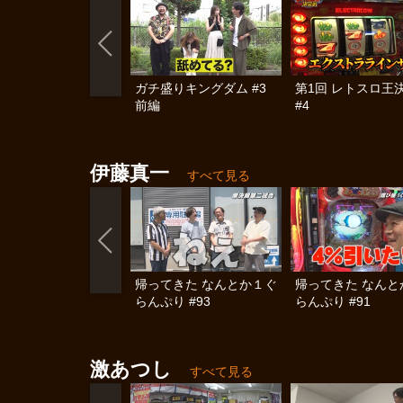
ガチ盛りキングダム #3
第1回 レトスロ王
前編
#4
伊藤真一
すべて見る
帰ってきた なんとか１ぐ
帰ってきた なんと
らんぷり #93
らんぷり #91
激あつし
すべて見る