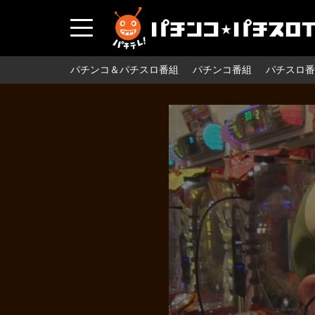
パチンコ＆パチスロ番組
パチンコ番組
パチスロ番