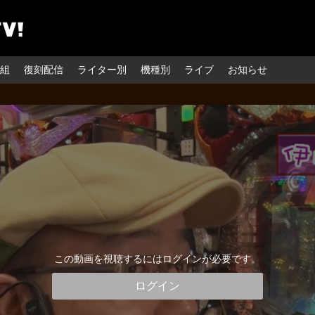
組
復刻配信
ライター別
機種別
ライブ
お知らせ
この動画を視聴するにはログインが必要です。
ログイン