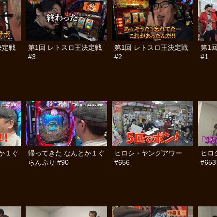
決定戦
第1回 レトスロ王決定戦
第1回 レトスロ王決定戦
第1
#3
#2
#1
か１ぐ
帰ってきた なんとか１ぐ
ヒロシ・ヤングアワー
ヒロ
らんぷり #90
#656
#653