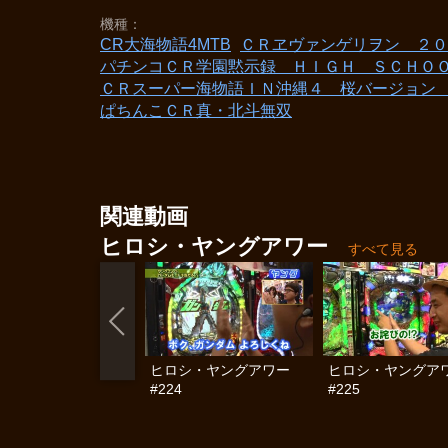
機種
CR大海物語4MTB
ＣＲヱヴァンゲリヲン ２０
パチンコＣＲ学園黙示録 ＨＩＧＨ ＳＣＨＯ
ＣＲスーパー海物語ＩＮ沖縄４ 桜バージョン
ぱちんこＣＲ真・北斗無双
関連動画
ヒロシ・ヤングアワー
すべて見る
ヒロシ・ヤングアワー
ヒロシ・ヤングア
#224
#225