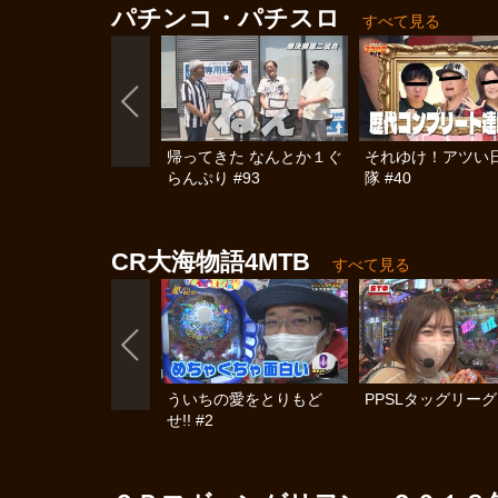
パチンコ・パチスロ
すべて見る
帰ってきた なんとか１ぐ
それゆけ！アツい
らんぷり #93
隊 #40
CR大海物語4MTB
すべて見る
ういちの愛をとりもど
PPSLタッグリーグ 
せ!! #2