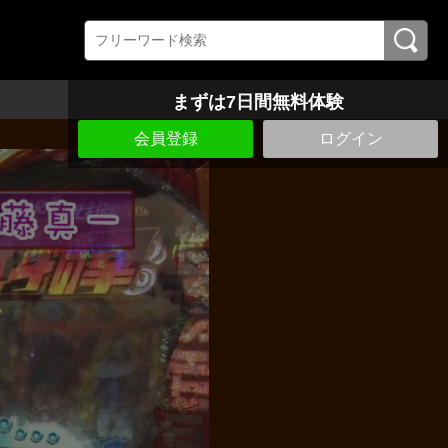
まずは7日間無料体験
会員登録
ログイン