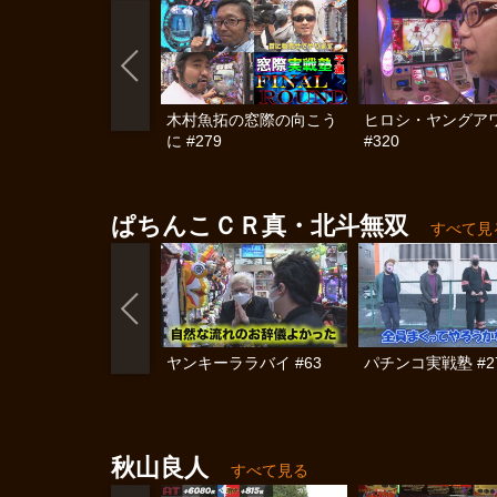
木村魚拓の窓際の向こう
ヒロシ・ヤングア
に #279
#320
ぱちんこＣＲ真・北斗無双
すべて見
ヤンキーララバイ #63
パチンコ実戦塾 #2
秋山良人
すべて見る