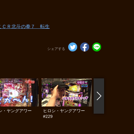
こＣＲ北斗の拳７ 転生
シェアする
シ・ヤングアワー
ヒロシ・ヤングアワー
ヒロシ・ヤングアワ
#229
#230