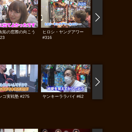
魚拓の窓際の向こう
ヒロシ・ヤングアワー
ヒロシ・ヤングアワ
23
#316
#315
コ実戦塾 #275
ヤンキーララバイ #62
黄昏☆びんびん物語
#283