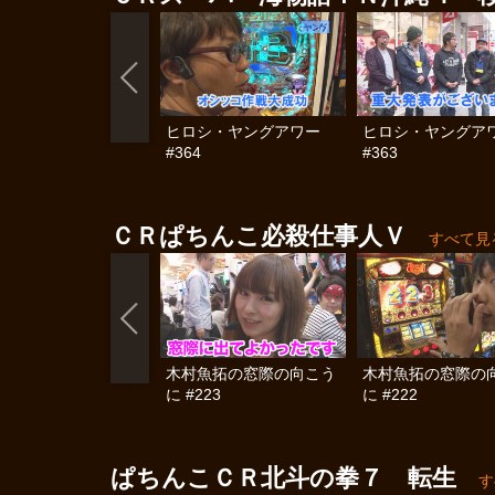
ヒロシ・ヤングアワー
ヒロシ・ヤングア
#364
#363
ＣＲぱちんこ必殺仕事人Ｖ
すべて見
木村魚拓の窓際の向こう
木村魚拓の窓際の
に #223
に #222
ぱちんこＣＲ北斗の拳７ 転生
す