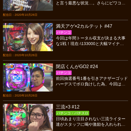
と言う最悪な状況…。さらにビワコに
ショッキングな出来事が起こり凹んで
しまった。年間トータル収支はどうな
配信日：2020年10月26日
ってしまうのか？
満天アゲ×2カルテット #47
パチンコ
今回は年間トータル収支が決まる大事
な1戦！現在-\133000と大幅マイナス
収支だが捲る気満々の4人！2年連続マ
イナス収支だけは避けたい！！
配信日：2020年10月26日
閉店くんがGO2 #24
パチンコ
前回抽選番号1番を引きアナザーゴッド
ハーデスでボロ負けした為、今回は抽
選を受けず最後に入場する閉店くん。
残り放送があと3回。今回は何機種の大
配信日：2020年10月26日
当りを引けるのか？
三流×3 #12
パチンコ・パチスロ
日頃あまり注目されない三流ライター
達がスタッフに喝や激励を入れられつ
つ成長を目指すライター観察バラエテ