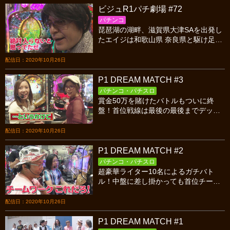
ビジュR1パチ劇場 #72
パチンコ
琵琶湖の湖畔、滋賀県大津SAを出発し
たエイジは和歌山県 奈良県と駆け足で
旅巡り。旧日本海軍の軍事施設に潜入
したり、奈良公園で鹿にエサをあげた
配信日：2020年10月26日
りと、ボリューム満載！
P1 DREAM MATCH #3
パチンコ・パチスロ
賞金50万を賭けたバトルもついに終
盤！首位戦線は最後の最後までデッド
ヒート！大崎が暴れまわり、今だおじ
さんが奇跡を起こす！？栄冠を手にす
配信日：2020年10月26日
るのは一体どのチームか！
P1 DREAM MATCH #2
パチンコ・パチスロ
超豪華ライター10名によるガチバト
ル！中盤に差し掛かっても首位チーム
の独走は続く！？しかし、まさかの大
逆転チャンスが登場！和泉が！？うい
配信日：2020年10月26日
ちが！？大荒れの予感！！
P1 DREAM MATCH #1