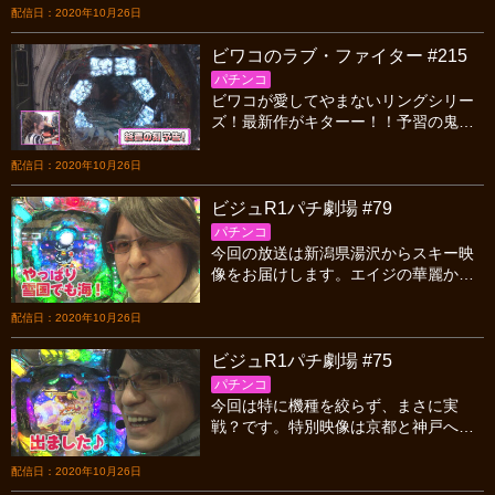
五試合、GⅡ対親子の前半戦です！
配信日：2020年10月26日
ビワコのラブ・ファイター #215
パチンコ
ビワコが愛してやまないリングシリー
ズ！最新作がキターー！！予習の鬼と
化したビワコが本番前にとんでもない
数字を叩き出す！？エンディングでは
配信日：2020年10月26日
とあるお知らせも？？
ビジュR1パチ劇場 #79
パチンコ
今回の放送は新潟県湯沢からスキー映
像をお届けします。エイジの華麗かつ
ダイナミックな滑りをご覧ください。
そして実戦も新潟県！エイジの華麗か
配信日：2020年10月26日
つダイナミックな…。
ビジュR1パチ劇場 #75
パチンコ
今回は特に機種を絞らず、まさに実
戦？です。特別映像は京都と神戸へ。
渡月橋からの京都の風情と京うどん、
神戸ではトリックアート館でのおもし
配信日：2020年10月26日
ろ映像です。お楽しみに。