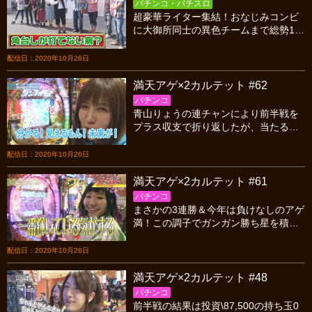
パチンコ・パチスロ
超豪華ライター集結！おなじみコンビ
に大御所同士の異色チームまで総勢10
名！賞金50万を賭けた史上最大のワン
デーパチンコバトルが始まる！ド派手
配信日：2020年10月26日
な戦いを見逃すな！
満天アゲ×2カルテット #62
パチンコ
青山りょうの連チャンにより前半戦を
プラス収支で折り返したが、当たる時
もあれば、ハマる時もあるのがパチン
コ。持ち玉が一気に減り雲行きが怪し
配信日：2020年10月26日
くなってきた…。
満天アゲ×2カルテット #61
パチンコ
まさかの3連勝＆今年は負けなしのアゲ
満！この調子でガンガン勝ち星を積み
上げて行きたいと思っていある中、朝
イチさやかが炸裂！そしてピンクが登
配信日：2020年10月26日
場？？
満天アゲ×2カルテット #48
パチンコ
前半戦の結果は投資\87,500の持ち玉0