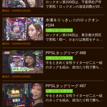
ロックオン第200回は、千葉県松戸市
で実戦！ロックオンの放送回数が200
回を突破！2人は勝って放送回数200回
配信日：2020年10月26日
の祝杯を上げることは出来るのか！？
水瀬＆りっきぃ☆のロックオン
お楽しみに！
#194
パチンコ・パチスロ
ロックオン第194回は、東京都大田区
で実戦！朝一、かおりは無双をチョイ
ス！一方、水瀬は新台リングから実戦
配信日：2020年10月26日
スタート！この選択が勝利のカギとな
PPSLタッグリーグ #88
るのか！？お楽しみに！
パチンコ・パチスロ
今をときめく女性ライターが二人一組
のタッグを組み、総当たり戦で勝ち点
を競い合うバトル！今回はシーズン6第
五試合、GⅡ対親子の後半戦です！
配信日：2020年10月26日
PPSLタッグリーグ #87
パチンコ・パチスロ
今をときめく女性ライターが二人一組
のタッグを組み、総当たり戦で勝ち点
を競い合うバトル！今回はシーズン6第