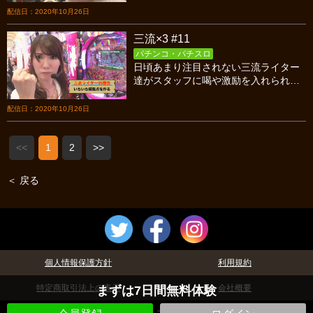
ィ！ダメな者は即刻クビという過酷な
配信日：2020年10月26日
サバイバル！
三流×3 #11
パチンコ・パチスロ
日頃あまり注目されない三流ライター
達がスタッフに喝や激励を入れられつ
つ成長を目指すライター観察バラエテ
ィ！ダメな者は即刻クビという過酷な
配信日：2020年10月26日
サバイバル！
<<
1
2
>>
＜ 戻る
個人情報保護方針
利用規約
特定商取引法上の表示
会社概要
まずは7日間無料体験