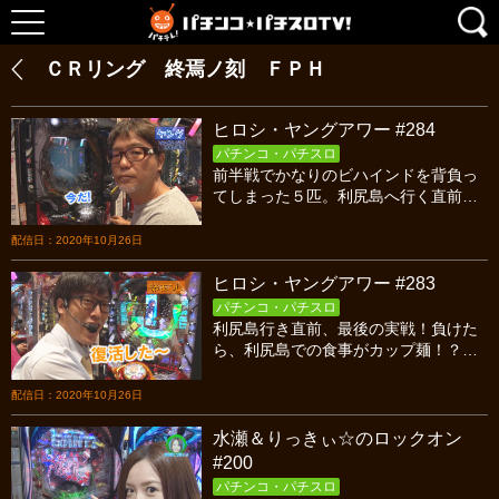
ＣＲリング 終焉ノ刻 ＦＰＨ
ヒロシ・ヤングアワー #284
パチンコ・パチスロ
前半戦でかなりのビハインドを背負っ
てしまった５匹。利尻島へ行く直前
で、負けられない戦いなのに…逆転目
指して、頑張ってくださいね！じゃな
配信日：2020年10月26日
いとウニ食べられませんよ！
ヒロシ・ヤングアワー #283
パチンコ・パチスロ
利尻島行き直前、最後の実戦！負けた
ら、利尻島での食事がカップ麺！？勝
てば豪勢な海産物！という、負けられ
ない一戦！５匹はウニパワーで勝利を
配信日：2020年10月26日
掴めるのか！？
水瀬＆りっきぃ☆のロックオン
#200
パチンコ・パチスロ