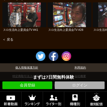
スロ生活向上委員会TV #41
スロ生活向上委員会TV #28
スロ生活向
＜ 戻る
個人情報保護方針
利用規約
特定商取引法上の表示
会社概要
まずは7日間無料体験
©パチテレ！
会員登録
ログイン