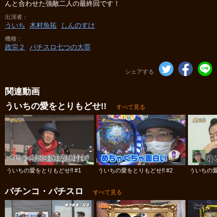
んと合わせた強敵二人の最終回です！
出演者
ういち
木村魚拓
しんのすけ
機種
政宗２
パチスロ七つの大罪
シェアする
関連動画
ういちの愛をとりもどせ!!
すべて見る
ういちの愛をとりもどせ!! #1
ういちの愛をとりもどせ!! #2
ういちの愛
パチンコ・パチスロ
すべて見る