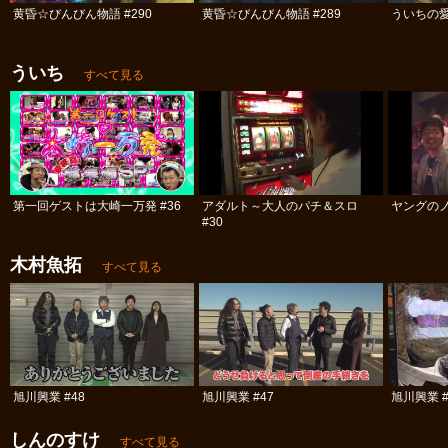
黄昏☆びんびん物語 #290
黄昏☆びんびん物語 #289
ういちの愛
ういち
すべて見る
第一回ゲストは大崎一万発 #36
アダルト～大人のパチ＆スロ
ヤングのノ
#30
木村魚拓
すべて見る
旭川興業 #48
旭川興業 #47
旭川興業 #
しんのすけ
すべて見る