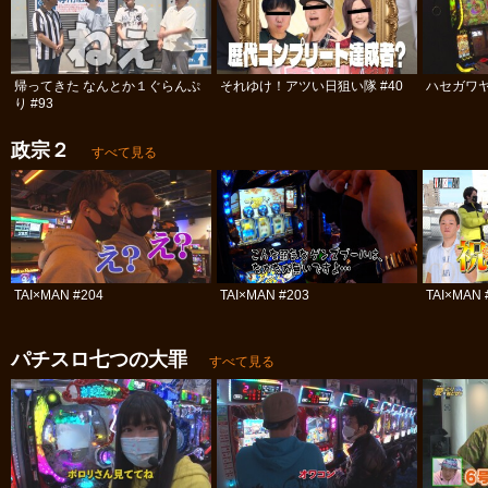
帰ってきた なんとか１ぐらんぷ
それゆけ！アツい日狙い隊 #40
ハセガワヤ
り #93
政宗２
すべて見る
TAI×MAN #204
TAI×MAN #203
TAI×MAN 
パチスロ七つの大罪
すべて見る