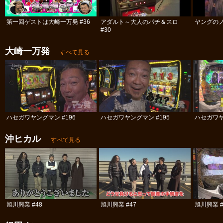
第一回ゲストは大崎一万発 #36
アダルト～大人のパチ＆スロ
ヤングのノ
#30
大崎一万発
すべて見る
ハセガワヤングマン #196
ハセガワヤングマン #195
ハセガワヤ
沖ヒカル
すべて見る
旭川興業 #48
旭川興業 #47
旭川興業 #