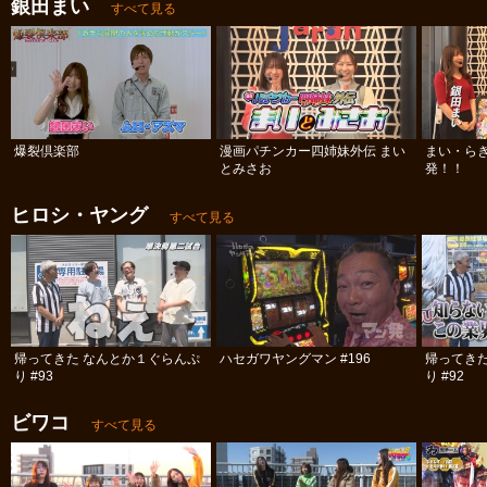
銀田まい
すべて見る
爆裂倶楽部
漫画パチンカー四姉妹外伝 まい
まい・ら
とみさお
発！！
ヒロシ・ヤング
すべて見る
帰ってきた なんとか１ぐらんぷ
ハセガワヤングマン #196
帰ってき
り #93
り #92
ビワコ
すべて見る