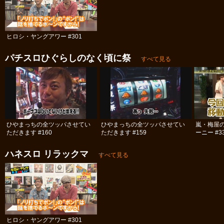
ヒロシ・ヤングアワー #301
パチスロひぐらしのなく頃に祭
すべて見る
ひやまっちの全ツッパさせてい
ひやまっちの全ツッパさせてい
嵐・梅屋
ただきます #160
ただきます #159
ーニー #3
ハネスロ リラックマ
すべて見る
ヒロシ・ヤングアワー #301