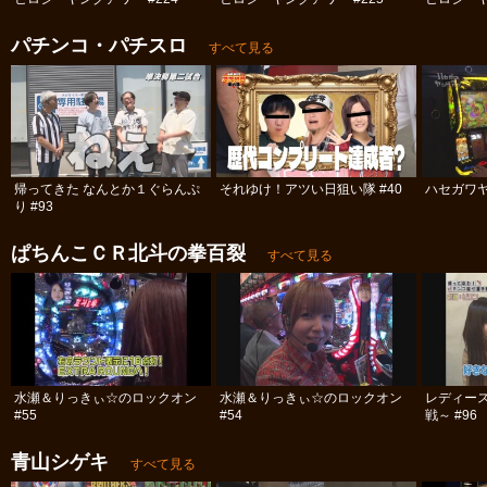
パチンコ・パチスロ
すべて見る
帰ってきた なんとか１ぐらんぷ
それゆけ！アツい日狙い隊 #40
ハセガワヤ
り #93
ぱちんこＣＲ北斗の拳百裂
すべて見る
水瀬＆りっきぃ☆のロックオン
水瀬＆りっきぃ☆のロックオン
レディー
#55
#54
戦～ #96
青山シゲキ
すべて見る