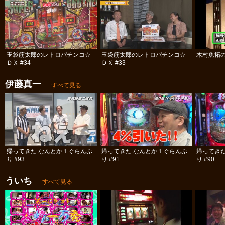
玉袋筋太郎のレトロパチンコ☆
玉袋筋太郎のレトロパチンコ☆
木村魚拓の
ＤＸ #34
ＤＸ #33
伊藤真一
すべて見る
帰ってきた なんとか１ぐらんぷ
帰ってきた なんとか１ぐらんぷ
帰ってき
り #93
り #91
り #90
ういち
すべて見る