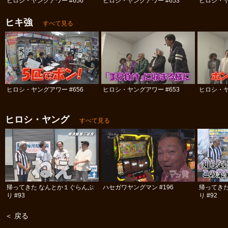
ヒロシ・ヤングアワー #656
ヒロシ・ヤングアワー #653
ヒロシ・ヤ
ヒキ強
すべて見る
ヒロシ・ヤングアワー #656
ヒロシ・ヤングアワー #653
ヒロシ・ヤ
ヒロシ・ヤング
すべて見る
帰ってきた なんとか１ぐらんぷ
ハセガワヤングマン #196
帰ってき
り #93
り #92
＜ 戻る