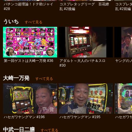
パチンコ超理論！ドテ助ジャイ
コスプレタッグリーグ 百花繚
コスプレ
#28
乱 #2後編
乱 #2前編
ういち
すべて見る
第一回ゲストは大崎一万発 #36
アダルト～大人のパチ＆スロ
ヤングのノ
#30
大崎一万発
すべて見る
ハセガワヤングマン #196
ハセガワヤングマン #195
ハセガワヤ
中武一日二膳
すべて見る