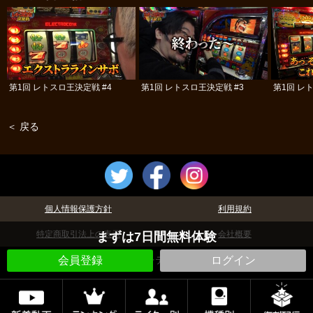
第1回 レトスロ王決定戦 #4
第1回 レトスロ王決定戦 #3
第1回 レ
＜ 戻る
個人情報保護方針
利用規約
特定商取引法上の表示
会社概要
まずは7日間無料体験
©パチテレ！
会員登録
ログイン