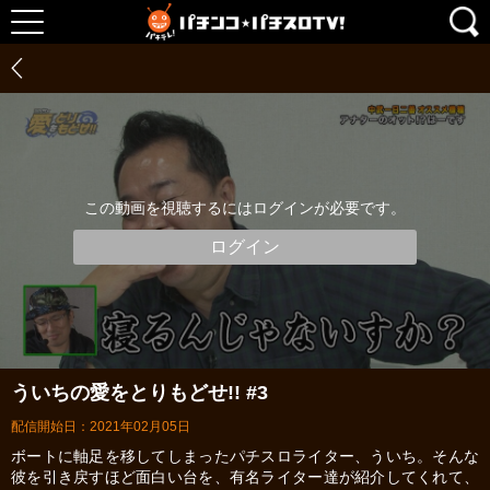
この動画を視聴するにはログインが必要です。
ログイン
ういちの愛をとりもどせ!! #3
配信開始日：2021年02月05日
ボートに軸足を移してしまったパチスロライター、ういち。そんな
彼を引き戻すほど面白い台を、有名ライター達が紹介してくれて、