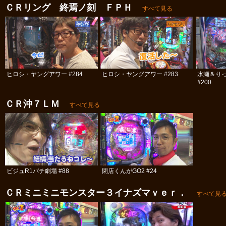
ＣＲリング 終焉ノ刻 ＦＰＨ
すべて見る
ヒロシ・ヤングアワー #284
ヒロシ・ヤングアワー #283
水瀬＆り
#200
ＣＲ沖７ＬＭ
すべて見る
ビジュR1パチ劇場 #88
閉店くんがGO2 #24
ＣＲミニミニモンスター３イナズマｖｅｒ．
すべて見