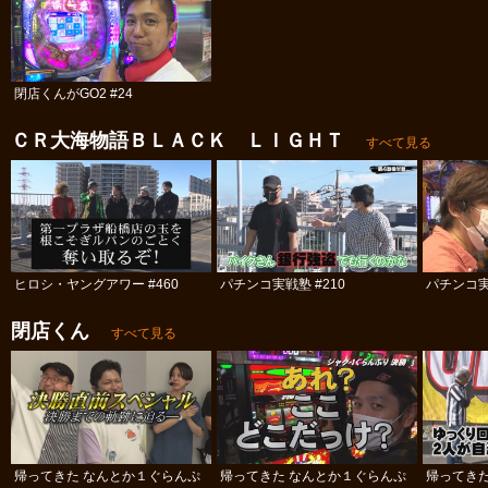
閉店くんがGO2 #24
ＣＲ大海物語ＢＬＡＣＫ ＬＩＧＨＴ
すべて見る
ヒロシ・ヤングアワー #460
パチンコ実戦塾 #210
パチンコ実
閉店くん
すべて見る
帰ってきた なんとか１ぐらんぷ
帰ってきた なんとか１ぐらんぷ
帰ってき