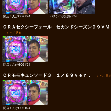
閉店くんがGO2 #24
パチンコ実戦塾 #24
ＣＲＡセクシーフォール セカンドシーズン９９ＶＭ
すべて見る
閉店くんがGO2 #24
ＣＲモモキュンソード３ １／８９ｖｅｒ．
すべて見
閉店くんがGO2 #24