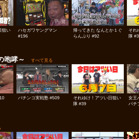
日狙い
ハセガワヤングマン
帰ってきた なんとか１ぐ
それ
#196
らんぷり #92
隊 #3
の咆哮～
すべて見る
10
パチンコ実戦塾 #509
それゆけ！アツい日狙い
女王
隊 #39
パチプ
る