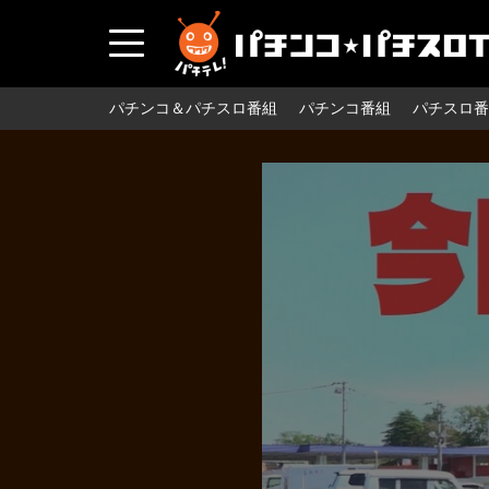
パチンコ＆パチスロ番組
パチンコ番組
パチスロ番