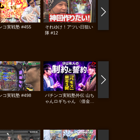
コ実戦塾 #455
それゆけ！アツい日狙い
LEGEND OF LEGE
隊 #12
最強レジェンドライ
バトル #後半戦
コ実戦塾 #498
パチンコ実戦塾外伝 山ち
パチンコ実戦塾 #49
ゃんロギちゃん 〈借金返
済弾球録〉 #100