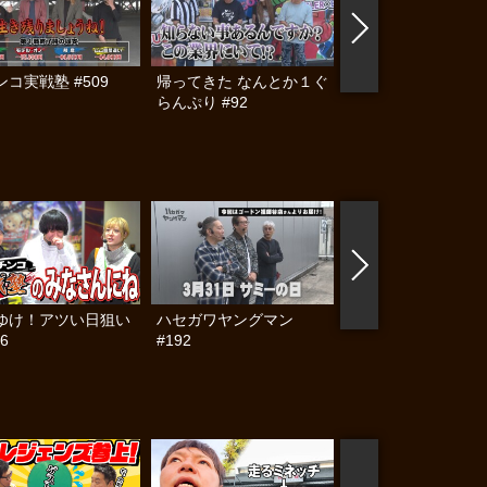
コ実戦塾 #509
帰ってきた なんとか１ぐ
それゆけ！アツい日
らんぷり #92
隊 #39
ゆけ！アツい日狙い
ハセガワヤングマン
ガチモリFIVE T #4
6
#192