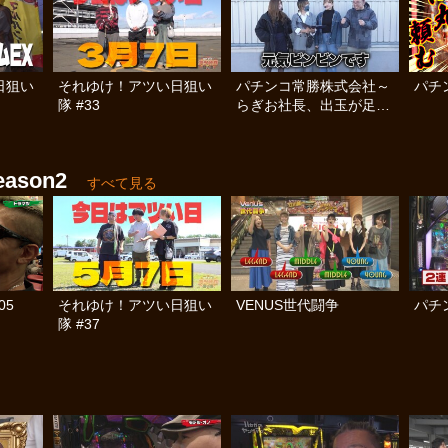
日狙い
それゆけ！アツい日狙い
パチンコ常勝株式会社～
パチン
隊 #33
らぎお社長、出玉が足り
ません！～ #9
ason2
すべて見る
05
それゆけ！アツい日狙い
VENUS世代闘争
パチン
隊 #37