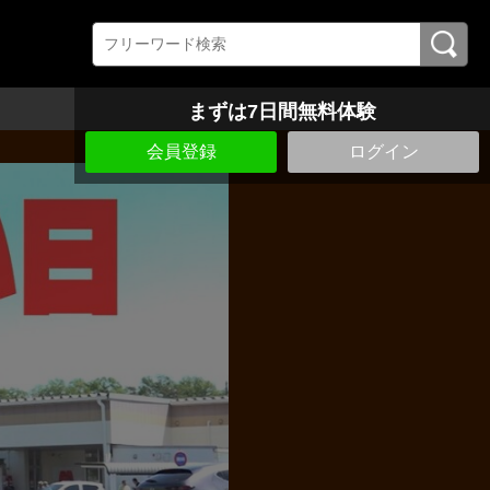
まずは7日間無料体験
会員登録
ログイン