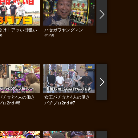
ゆけ！アツい日狙い
ハセガワヤングマン
帰ってきた なんと
9
#195
らんぷり #91
パチ☆と4人の働き
女王パチ☆と4人の働き
パチンコ実戦塾 #50
ロ2nd #8
パチプロ2nd #7