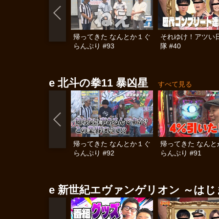
帰ってきた なんとか１ぐ
それゆけ！アツい
らんぷり #93
隊 #40
e 北斗の拳11 暴凶星
すべて見る
帰ってきた なんとか１ぐ
帰ってきた なんと
らんぷり #92
らんぷり #91
e 新世紀エヴァンゲリオン ～は