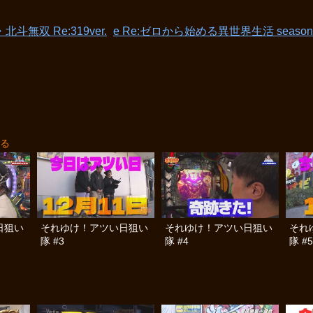
北斗無双 Re:319ver.
e Re:ゼロから始める異世界生活 season
る
日狙い
それゆけ！アツい日狙い
それゆけ！アツい日狙い
それ
隊 #3
隊 #4
隊 #5