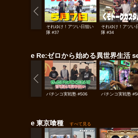
それゆけ！アツい日狙い
それゆけ！アツい
隊 #37
隊 #34
e Re:ゼロから始める異世界生活 se
パチンコ実戦塾 #506
パチンコ実戦塾 #5
e 東京喰種
すべて見る