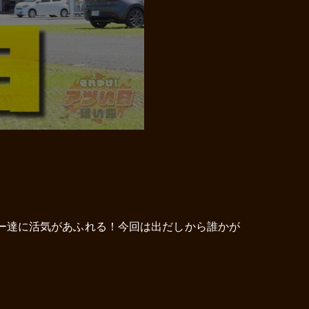
ー達に活気があふれる！今回は出だしから誰かが