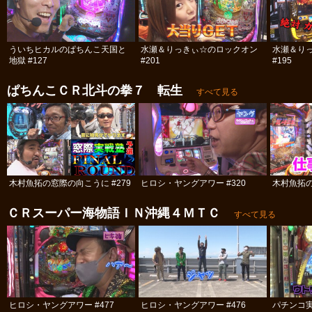
ういちヒカルのぱちんこ天国と
水瀬＆りっきぃ☆のロックオン
水瀬＆り
地獄 #127
#201
#195
ぱちんこＣＲ北斗の拳７ 転生
すべて見る
木村魚拓の窓際の向こうに #279
ヒロシ・ヤングアワー #320
木村魚拓の
ＣＲスーパー海物語ＩＮ沖縄４ＭＴＣ
すべて見る
ヒロシ・ヤングアワー #477
ヒロシ・ヤングアワー #476
パチンコ実