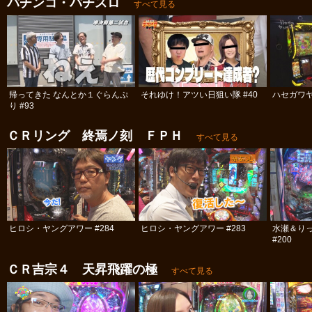
パチンコ・パチスロ
すべて見る
帰ってきた なんとか１ぐらんぷ
それゆけ！アツい日狙い隊 #40
ハセガワヤ
り #93
ＣＲリング 終焉ノ刻 ＦＰＨ
すべて見る
ヒロシ・ヤングアワー #284
ヒロシ・ヤングアワー #283
水瀬＆り
#200
ＣＲ吉宗４ 天昇飛躍の極
すべて見る