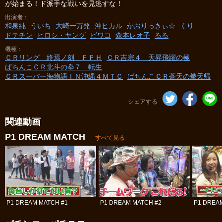
が始まる！ド派手な戦いを見逃すな！
出演者
和泉純
ういち
大崎一万発
沖ヒカル
かおりっきぃ☆
くり
ドテチン
ヒロシ・ヤング
ビワコ
森本レオ子
るる
機種
ＣＲリング 終焉ノ刻 ＦＰＨ
ＣＲ吉宗４ 天昇飛躍の極
ぱちんこＣＲ北斗の拳７ 転生
ＣＲスーパー海物語ＩＮ沖縄４ＭＴＣ
ぱちんこＣＲ蒼天の拳天帰
シェアする
関連動画
P1 DREAM MATCH
すべて見る
P1 DREAM MATCH #1
P1 DREAM MATCH #2
P1 DREA