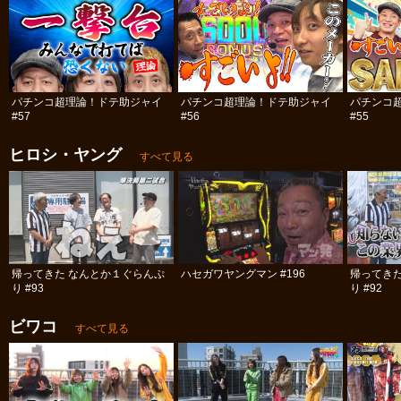
パチンコ超理論！ドテ助ジャイ
パチンコ超理論！ドテ助ジャイ
パチンコ
#57
#56
#55
ヒロシ・ヤング
すべて見る
帰ってきた なんとか１ぐらんぷ
ハセガワヤングマン #196
帰ってき
り #93
り #92
ビワコ
すべて見る