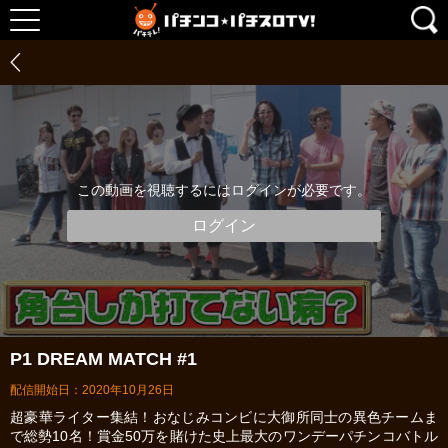
この動画を視聴するにはログインが必要です。
ログイン
P1 DREAM MATCH #1
配信開始日：2020年10月26日
超豪華ライター集結！おなじみコンビに大御所同士の異色チームま
で総勢10名！賞金50万を賭けた史上最大のワンデーパチンコバトル