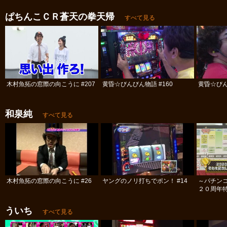
ぱちんこＣＲ蒼天の拳天帰
すべて見る
木村魚拓の窓際の向こうに #207
黄昏☆びんびん物語 #160
黄昏☆びん
和泉純
すべて見る
木村魚拓の窓際の向こうに #26
ヤングのノリ打ちでポン！ #14
～パチン
２０周年
テレ！ヒス
ういち
すべて見る