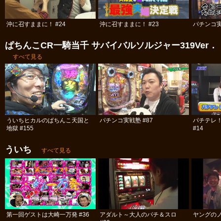
沖に召すままに！ #24
沖に召すままに！ #23
パチンコ実
ぱちんこCR一騎当千 サバイバルソルジャー319Ver．
すべて見る
ういちヒカルのぱちんこ天国と
パチンコ実戦塾 #87
パチテレ！
地獄 #155
#14
ういち
すべて見る
第一回ゲストは大崎一万発 #36
アダルト～大人のパチ＆スロ
ヤングのノ