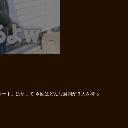
タート。はたして 今回はどんな展開が３人を待っ