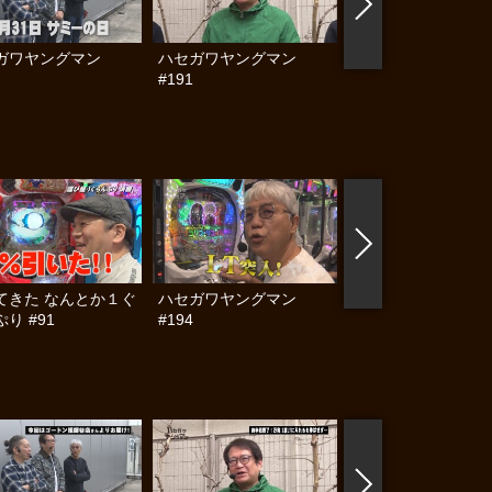
ガワヤングマン
ハセガワヤングマン
ハセガワヤングマン
#191
#190
てきた なんとか１ぐ
ハセガワヤングマン
帰ってきた なんと
り #91
#194
らんぷり #90