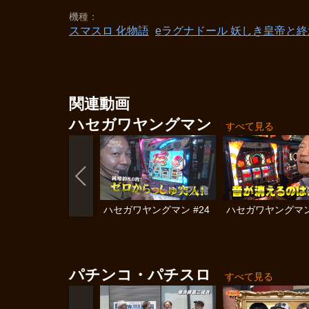
機種
スマスロ 化物語
eラグナドール 妖しき皇帝と
関連動画
ハセガワヤングマン
すべて見る
ハセガワヤングマン #24
ハセガワヤングマン 
パチンコ・パチスロ
すべて見る