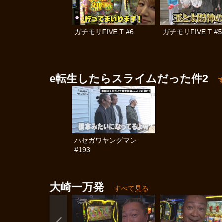
ガチモリFIVE T #6
ガチモリFIVE T #5
e転生したらスライムだった件2
ハセガワヤングマン
#193
大崎一万発
すべて見る