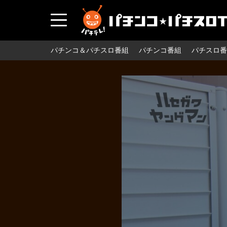
パチンコ＆パチスロ番組
パチンコ番組
パチスロ番