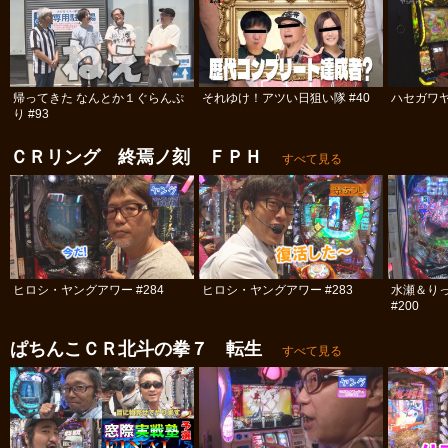
帰ってきた なんとか１ぐらんぷ
それゆけ！アツい日狙い隊 #40
ハセガワヤ
り #93
ＣＲリング 終焉ノ刻 ＦＰＨ
すべて見る
ヒロシ・ヤングアワー #284
ヒロシ・ヤングアワー #283
水瀬＆り
#200
ぱちんこＣＲ北斗の拳７ 転生
すべて見る