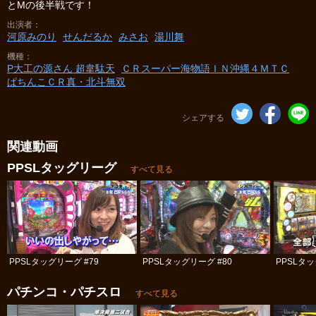
とMの後半戦です！
出演者
河原みのり
せんだるか
みさお
湯川舞
機種
P大工の源さん 超韋駄天
ＣＲスーパー海物語ＩＮ沖縄４ＭＴＣ
ぱちんこＣＲ真・北斗無双
シェアする
関連動画
PPSLタッグリーグ
すべて見る
PPSLタッグリーグ #79
PPSLタッグリーグ #80
PPSLタッ
パチンコ・パチスロ
すべて見る