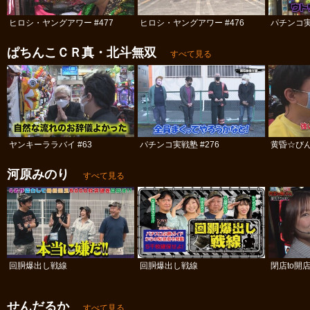
ヒロシ・ヤングアワー #477
ヒロシ・ヤングアワー #476
パチンコ実
ぱちんこＣＲ真・北斗無双
すべて見る
ヤンキーララバイ #63
パチンコ実戦塾 #276
黄昏☆びん
河原みのり
すべて見る
回胴爆出し戦線
回胴爆出し戦線
閉店to開
せんだるか
すべて見る