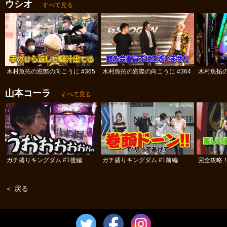
ウシオ
すべて見る
木村魚拓の窓際の向こうに #365
木村魚拓の窓際の向こうに #364
木村魚拓の
山本コーラ
すべて見る
ガチ盛りキングダム #1後編
ガチ盛りキングダム #1前編
完全攻略！ 
＜ 戻る