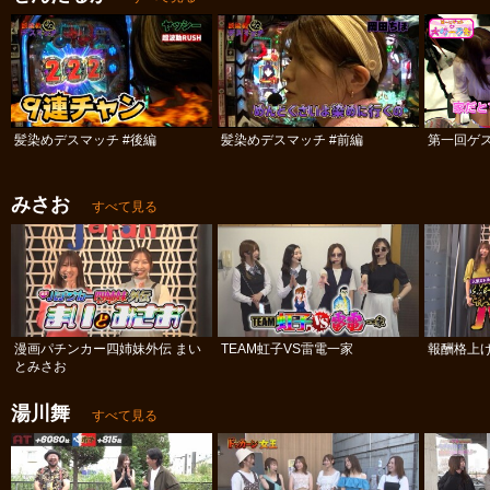
髪染めデスマッチ #後編
髪染めデスマッチ #前編
第一回ゲス
みさお
すべて見る
漫画パチンカー四姉妹外伝 まい
TEAM虹子VS雷電一家
報酬格上
とみさお
湯川舞
すべて見る