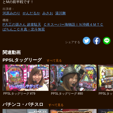
とMの前半戦です！
出演者
河原みのり
せんだるか
みさお
湯川舞
機種
P大工の源さん 超韋駄天
ＣＲスーパー海物語ＩＮ沖縄４ＭＴＣ
ぱちんこＣＲ真・北斗無双
シェアする
関連動画
PPSLタッグリーグ
すべて見る
PPSLタッグリーグ #79
PPSLタッグリーグ #80
PPSLタッ
パチンコ・パチスロ
すべて見る