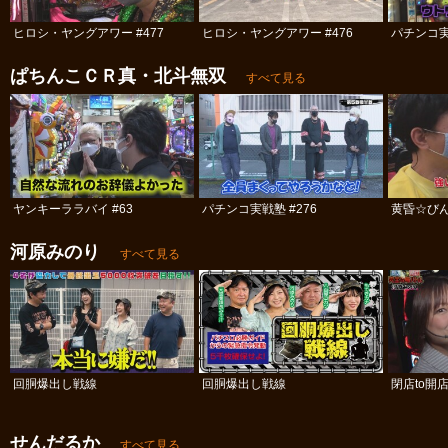
ヒロシ・ヤングアワー #477
ヒロシ・ヤングアワー #476
パチンコ実
ぱちんこＣＲ真・北斗無双
すべて見る
ヤンキーララバイ #63
パチンコ実戦塾 #276
黄昏☆びん
河原みのり
すべて見る
回胴爆出し戦線
回胴爆出し戦線
閉店to開
せんだるか
すべて見る