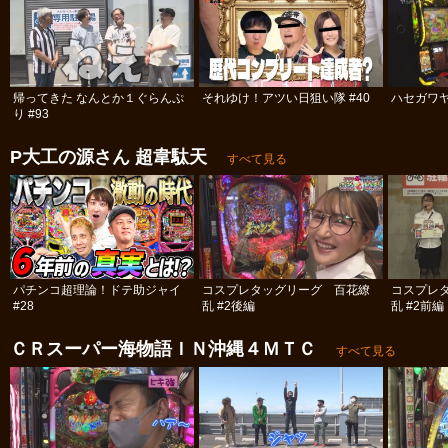
帰ってきた なんとか１ぐらんぷ
それゆけ！アツい日狙い隊 #40
ハセガワヤ
り #93
P大工の源さん 超韋駄天
すべて見る
パチンコ超理論！ドテ助ジャイ
コスプレタッグリーグ 百花繚
コスプレ
#28
乱 #2後編
乱 #2前編
ＣＲスーパー海物語ＩＮ沖縄４ＭＴＣ
すべて見る