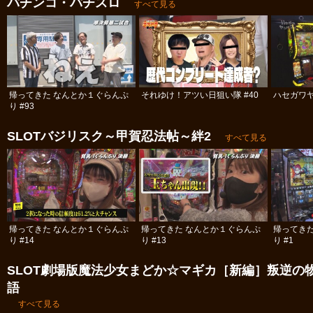
パチンコ・パチスロ
すべて見る
帰ってきた なんとか１ぐらんぷ
それゆけ！アツい日狙い隊 #40
ハセガワヤ
り #93
SLOTバジリスク～甲賀忍法帖～絆2
すべて見る
帰ってきた なんとか１ぐらんぷ
帰ってきた なんとか１ぐらんぷ
帰ってき
り #14
り #13
り #1
SLOT劇場版魔法少女まどか☆マギカ［新編］叛逆の
語
すべて見る