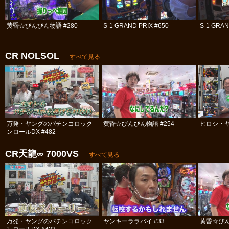
黄昏☆びんびん物語 #280
S-1 GRAND PRIX #650
S-1 GRAN
CR NOLSOL
すべて見る
万発・ヤングのパチンコロック
黄昏☆びんびん物語 #254
ヒロシ・ヤ
ンロールDX #482
CR天龍∞ 7000VS
すべて見る
万発・ヤングのパチンコロック
ヤンキーララバイ #33
黄昏☆びん