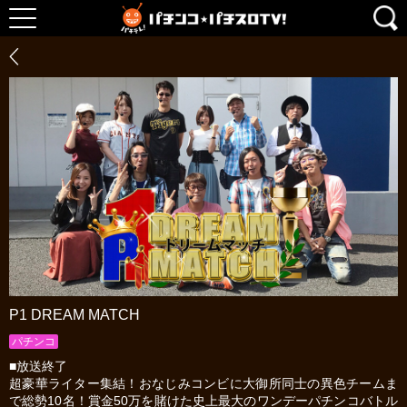
P1 DREAM MATCH
パチンコ
■放送終了
超豪華ライター集結！おなじみコンビに大御所同士の異色チームま
で総勢10名！賞金50万を賭けた史上最大のワンデーパチンコバトル