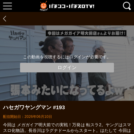
この動画を視聴するにはログインが必要です。
ログイン
ハセガワヤングマン #193
配信開始日：2026年06月10日
今回は メガガイア明大前での実戦！万発は 転スラ2。ヤングはスマ
スロ化物語。長谷川はラグナドールからスタート。はたして 今回は