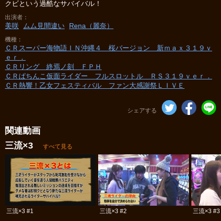
クビという過酷なサバイバル！
出演者
美咲
ムム見間違い
Rena（麗奈）
機種
ＣＲスーパー海物語ＩＮ沖縄４ 桜バージョン 新ｍａｘ３１９ｖ
ｅｒ．
ＣＲリング 終焉ノ刻 ＦＰＨ
ＣＲぱちんこ仮面ライダー フルスロットル ＲＳ３１９ｖｅｒ．
ＣＲ熱響！乙女フェスティバル ファン大感謝祭ＬＩＶＥ
シェアする
関連動画
三流×3
すべて見る
三流×3 #1
三流×3 #2
三流×3 #3