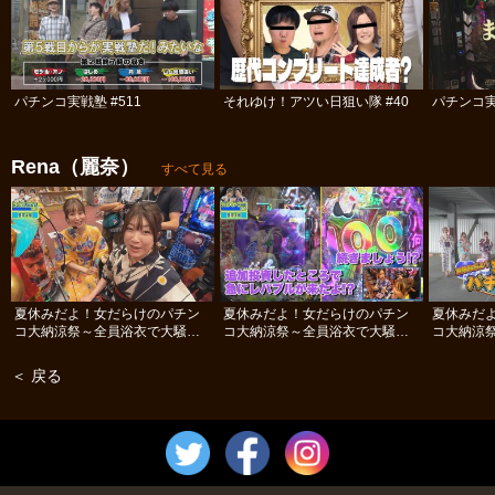
パチンコ実戦塾 #511
それゆけ！アツい日狙い隊 #40
パチンコ実
Rena（麗奈）
すべて見る
夏休みだよ！女だらけのパチン
夏休みだよ！女だらけのパチン
夏休みだ
コ大納涼祭～全員浴衣で大騒ぎ
コ大納涼祭～全員浴衣で大騒ぎ
コ大納涼
SP～ #後編
SP～ #中編
SP～ #前
＜ 戻る