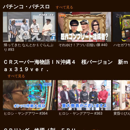
パチンコ・パチスロ
すべて見る
帰ってきた なんとか１ぐらんぷ
それゆけ！アツい日狙い隊 #40
ハセガワヤ
り #93
ＣＲスーパー海物語ＩＮ沖縄４ 桜バージョン 新ｍ
ａｘ３１９ｖｅｒ．
すべて見る
ヒロシ・ヤングアワー #364
ヒロシ・ヤングアワー #363
黄昏☆びん