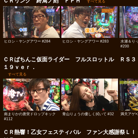
ＣＲリング 終焉ノ刻 ＦＰＨ
すべて見る
ヒロシ・ヤングアワー #284
ヒロシ・ヤングアワー #283
水瀬＆り
#200
ＣＲぱちんこ仮面ライダー フルスロットル ＲＳ３
１９ｖｅｒ．
すべて見る
南まりかの唐突ドロップキック
青山りょうの優しく拭いて #32
満天アゲ×
#112
ＣＲ熱響！乙女フェスティバル ファン大感謝祭ＬＩ