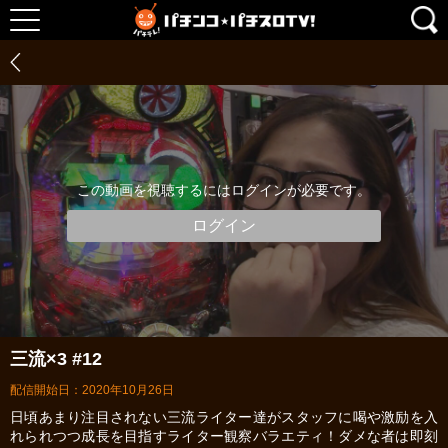
この動画を視聴するにはログインが必要です。
ログイン
三流×3 #12
配信開始日：2020年10月26日
日頃あまり注目されない三流ライター達がスタッフに喝や激励を入
れられつつ成長を目指すライター観察バラエティ！ダメな者は即刻