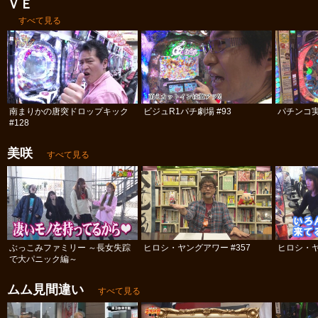
ＶＥ
すべて見る
南まりかの唐突ドロップキック
ビジュR1パチ劇場 #93
パチンコ実
#128
美咲
すべて見る
ぶっこみファミリー ～長女失踪
ヒロシ・ヤングアワー #357
ヒロシ・ヤ
で大パニック編～
ムム見間違い
すべて見る