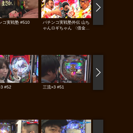
コ実戦塾 #510
パチンコ実戦塾外伝 山ち
ガチモリFIVE T #8
ゃんロギちゃん 〈借金返
済弾球録〉 #112
3 #52
三流×3 #51
三流×3 #26