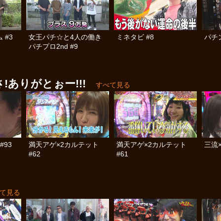
 #3
女王パチ☆と4人の働き
ミネタビ #8
パチン
パチプロ2nd #9
ありがとぉー!!!
すべて見る
#93
満天アゲ×2カルテット
満天アゲ×2カルテット
三流×
#62
#61
て見る