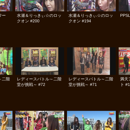
ワー
水瀬＆りっきぃ☆のロッ
水瀬＆りっきぃ☆のロッ
PPS
クオン #200
クオン #194
～二階
レディースバトル～二階
レディースバトル～二階
満天
堂が挑戦～ #72
堂が挑戦～ #71
ト #1