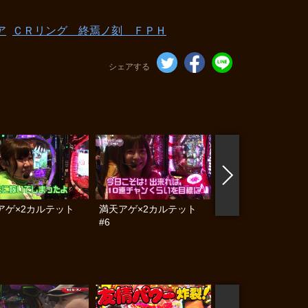
ア
ＣＲリング 終焉ノ刻 ＦＰＨ
シェアする
アゲ×2カルテット
満天アゲ×2カルテット
満天アゲ×2カルテ
#6
#7