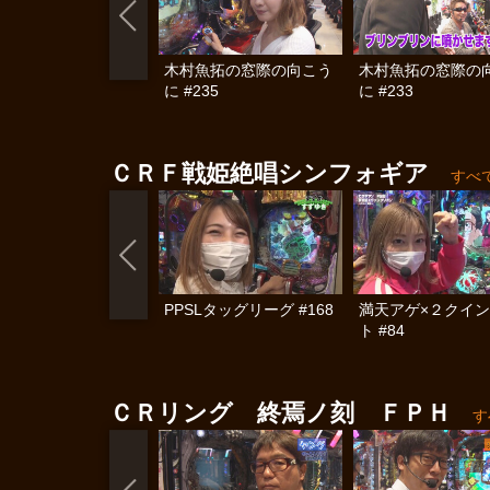
木村魚拓の窓際の向こう
木村魚拓の窓際の
に #235
に #233
ＣＲＦ戦姫絶唱シンフォギア
すべ
PPSLタッグリーグ #168
満天アゲ×２クイ
ト #84
ＣＲリング 終焉ノ刻 ＦＰＨ
す