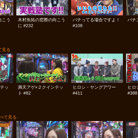
向こう
木村魚拓の窓際の向こう
パチってる場合ですよ！
パチン
に #232
#108
て見る
ンテッ
満天アゲ×２クインテッ
ヒロシ・ヤングアワー
ヒロ
ト #82
#411
#388
べて見る