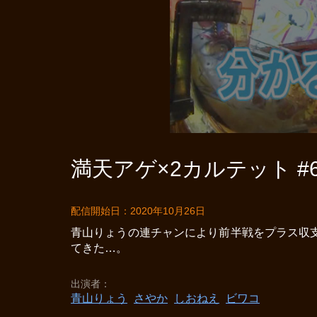
満天アゲ×2カルテット #6
配信開始日：2020年10月26日
青山りょうの連チャンにより前半戦をプラス収
てきた…。
出演者
青山りょう
さやか
しおねえ
ビワコ