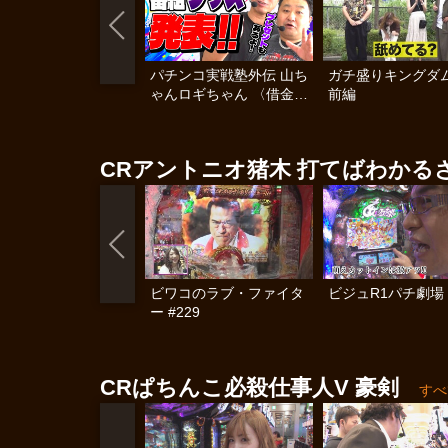
パチンコ実戦塾外伝 山ち
ガチ盛りキングダム
ゃんロギちゃん 〈借金返
前編
済弾球録〉 #113
CRアントニオ猪木 打てばわかるさ!
ビワコのラブ・ファイタ
ビジュR1パチ劇場 
ー #229
CRぱちんこ必殺仕事人V 豪剣
すべ