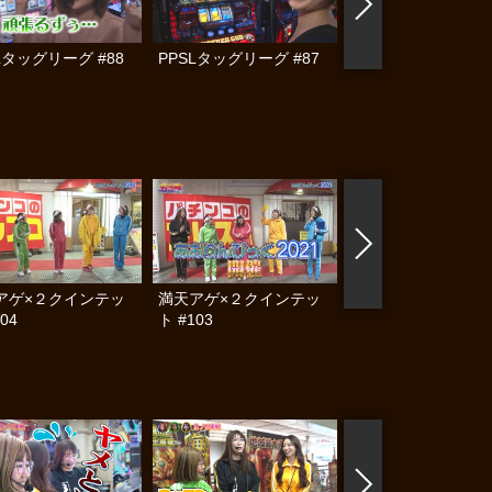
Lタッグリーグ #88
PPSLタッグリーグ #87
ビワコのラブ・ファ
ー #215
アゲ×２クインテッ
満天アゲ×２クインテッ
満天アゲ×２クイン
04
ト #103
ト #102