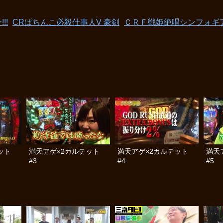
!!
CRぱちんこ必殺仕事人V 豪剣
ＣＲＦ戦姫絶唱シンフォギ
ット
満天アゲ×2カルテット
満天アゲ×2カルテット
満天
#3
#4
#5