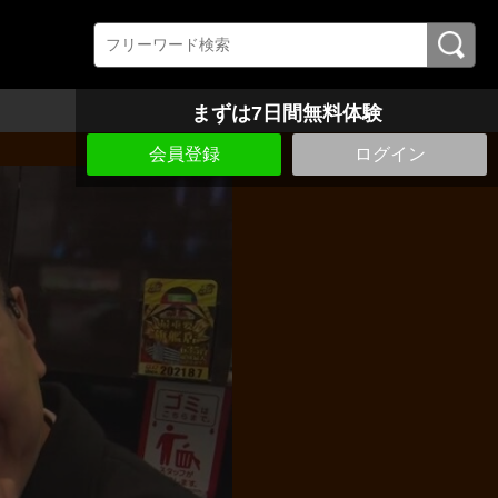
まずは7日間無料体験
会員登録
ログイン