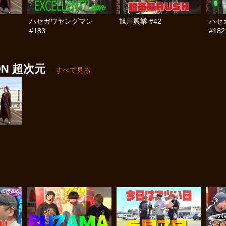
ハセガワヤングマン
旭川興業 #42
ハセ
#183
#182
ON 超次元
すべて見る