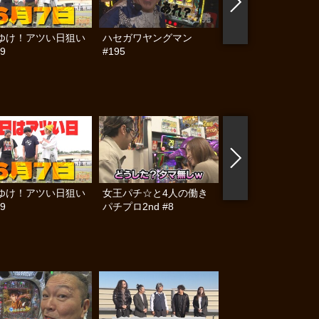
ゆけ！アツい日狙い
ハセガワヤングマン
帰ってきた なんと
9
#195
らんぷり #91
ゆけ！アツい日狙い
女王パチ☆と4人の働き
女王パチ☆と4人の
9
パチプロ2nd #8
パチプロ2nd #7