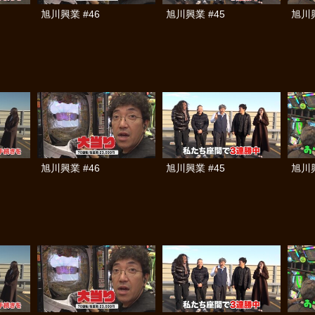
旭川興業 #46
旭川興業 #45
旭川興
旭川興業 #46
旭川興業 #45
旭川興