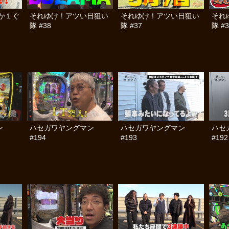
か１ぐ
それゆけ！アツい日狙い
それゆけ！アツい日狙い
それ
隊 #38
隊 #37
隊 #3
ン
ハセガワヤングマン
ハセガワヤングマン
ハセ
#194
#193
#192