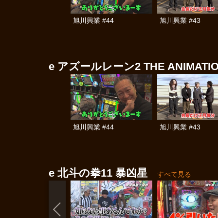
旭川興業 #44
旭川興業 #43
e アズールレーン2 THE ANIMATI
旭川興業 #44
旭川興業 #43
e 北斗の拳11 暴凶星
すべて見る