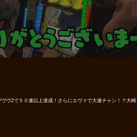
ヴヴ2で５０連以上達成！さらにエヴァで大連チャン！？大崎