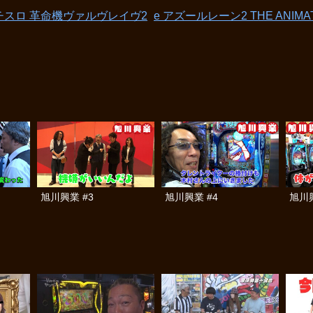
チスロ 革命機ヴァルヴレイヴ2
e アズールレーン2 THE ANIMA
旭川興業 #3
旭川興業 #4
旭川興