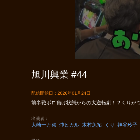
旭川興業 #44
配信開始日：2026年01月24日
前半戦ボロ負け状態からの大逆転劇！？くりがヴ
出演者
大崎一万発
沖ヒカル
木村魚拓
くり
神谷玲子