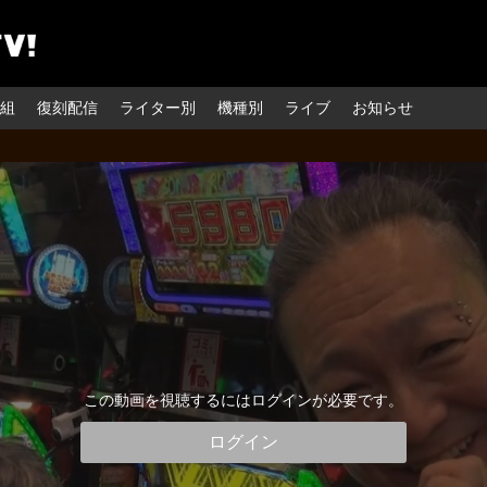
組
復刻配信
ライター別
機種別
ライブ
お知らせ
この動画を視聴するにはログインが必要です。
ログイン