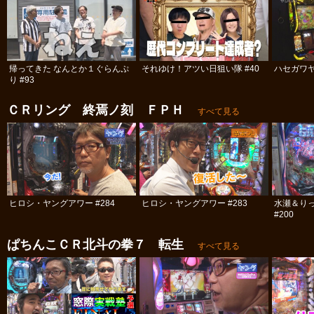
帰ってきた なんとか１ぐらんぷ
それゆけ！アツい日狙い隊 #40
ハセガワヤ
り #93
ＣＲリング 終焉ノ刻 ＦＰＨ
すべて見る
ヒロシ・ヤングアワー #284
ヒロシ・ヤングアワー #283
水瀬＆り
#200
ぱちんこＣＲ北斗の拳７ 転生
すべて見る