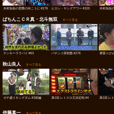
木村魚拓の窓際の向こうに #279
ヒロシ・ヤングアワー #320
木村魚拓の
ぱちんこＣＲ真・北斗無双
すべて見る
ヤンキーララバイ #63
パチンコ実戦塾 #276
黄昏☆びん
秋山良人
すべて見る
ガチ盛りキングダム #3前編
第1回 レトスロ王決定戦 #4
第1回 レ
伊藤真一
すべて見る