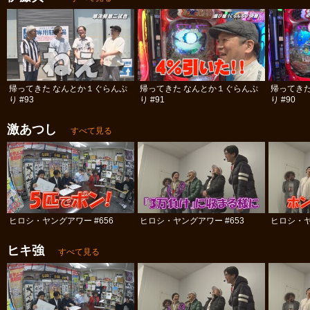
帰ってきた なんとか１ぐらんぷ
帰ってきた なんとか１ぐらんぷ
帰ってき
り #93
り #91
り #90
激あつし
すべて見る
ヒロシ・ヤングアワー #656
ヒロシ・ヤングアワー #653
ヒロシ・ヤ
ヒキ強
すべて見る