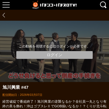
この動画を視聴するにはログインが必要です。
ログイン
旭川興業 #47
配信開始日：2026年03月07日
経営破綻で番組終了！旭川興業の逆襲なるか？全社員一丸となり有
終の美を飾れ！沖はゴブスレⅡでGOB揃いなるか！？くりが北斗転